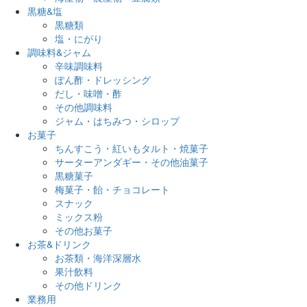
黒糖&塩
黒糖類
塩・にがり
調味料&ジャム
辛味調味料
ぽん酢・ドレッシング
だし・味噌・酢
その他調味料
ジャム・はちみつ・シロップ
お菓子
ちんすこう・紅いもタルト・焼菓子
サーターアンダギー・その他油菓子
黒糖菓子
梅菓子・飴・チョコレート
スナック
ミックス粉
その他お菓子
お茶&ドリンク
お茶類・海洋深層水
果汁飲料
その他ドリンク
業務用