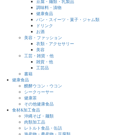
豆腐・麺類・乳製品
調味料・漬物
健康食品
パン・スイーツ・菓子・ジャム類
ドリンク
お酒
美容・ファッション
衣類・アクセサリー
美容
工芸・雑貨・他
雑貨・他
工芸品
書籍
健康食品
醗酵ウコン・ウコン
シークヮーサー
健康茶
その他健康食品
食材&加工食品
沖縄そば・麺類
肉類加工品
レトルト食品・缶詰
海産物・農産物・豆腐類