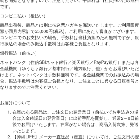
続き開始となりますのでご注意ください。手数料は当社負担のため無料
です。
コンビニ払い（後払い）
商品出荷後、商品とは別に払込票ハガキを郵送いたします。ご利用限度
額が同月内累計で55,000円(税込)。ご利用にあたり審査がございます。
コンビニでのお支払いの場合、手数料は当社負担のため無料ですが、銀
行振込の場合のみ振込手数料はお客様ご負担となります。
銀行振込（前払い）
ネットバンク（住信SBIネット銀行／楽天銀行／PayPay銀行）または各
金融機関（ゆうちょ銀行／都市銀行／地方銀行、他）からお選びいただ
けます。ネットバンクは手数料無料です。各金融機関でのお振込みの場
合、振込手数料はお客様ご負担となり、ご注文ごとに異なる口座番号と
なりますのでご注意ください。
お届けについて
在庫のある商品は、ご注文日の翌営業日（前払いでお申込みの場
合は入金確認日の翌営業日）に出荷手配を開始し、通常2～8日前
後でお届けいたします。在庫がない場合は、商品入荷次第、発送
いたします。
【沖縄LIFE】メーカー直送品（産直）については、ご注文日の翌