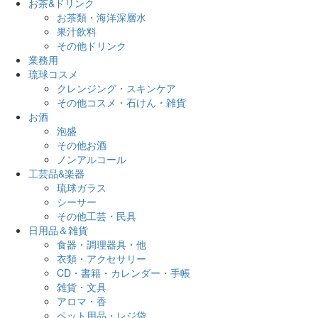
お茶&ドリンク
お茶類・海洋深層水
果汁飲料
その他ドリンク
業務用
琉球コスメ
クレンジング・スキンケア
その他コスメ・石けん・雑貨
お酒
泡盛
その他お酒
ノンアルコール
工芸品&楽器
琉球ガラス
シーサー
その他工芸・民具
日用品＆雑貨
食器・調理器具・他
衣類・アクセサリー
CD・書籍・カレンダー・手帳
雑貨・文具
アロマ・香
ペット用品・レジ袋