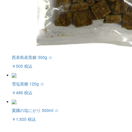
西表島産黒糖 300g ☆
￥505
税込
雪塩黒糖 120g ☆
￥486
税込
粟國の塩にがり 500ml ☆
￥1,920
税込