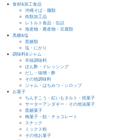
食材&加工食品
沖縄そば・麺類
肉類加工品
レトルト食品・缶詰
海産物・農産物・豆腐類
黒糖&塩
黒糖類
塩・にがり
調味料&ジャム
辛味調味料
ぽん酢・ドレッシング
だし・味噌・酢
その他調味料
ジャム・はちみつ・シロップ
お菓子
ちんすこう・紅いもタルト・焼菓子
サーターアンダギー・その他油菓子
黒糖菓子
梅菓子・飴・チョコレート
スナック
ミックス粉
その他お菓子