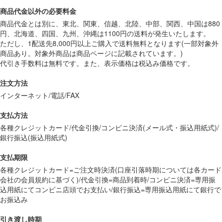
商品代金以外の必要料金
商品代金とは別に、東北、関東、信越、北陸、中部、関西、中国は880
円、北海道、四国、九州、沖縄は1100円の送料が発生いたします。
ただし、1配送先8,000円以上ご購入で送料無料となります(一部対象外
商品あり。対象外商品は商品ページに記載されています。)
代引き手数料は無料です。また、表示価格は税込み価格です。
注文方法
インターネット/電話/FAX
支払方法
各種クレジットカード/代金引換/コンビニ決済(メール式・振込用紙式)/
銀行振込(振込用紙式)
支払期限
各種クレジットカード=ご注文時決済(口座引落時期については各カード
会社の会員規約に基づく)/代金引換=商品到着時/コンビニ決済=専用振
込用紙にてコンビニ店頭でお支払い/銀行振込=専用振込用紙にて銀行で
お振込み
引き渡し時期