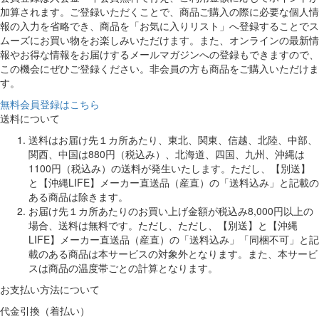
加算されます。ご登録いただくことで、商品ご購入の際に必要な個人情
報の入力を省略でき、商品を「お気に入りリスト」へ登録することでス
ムーズにお買い物をお楽しみいただけます。また、オンラインの最新情
報やお得な情報をお届けするメールマガジンへの登録もできますので、
この機会にぜひご登録ください。非会員の方も商品をご購入いただけま
す。
無料会員登録はこちら
送料について
送料はお届け先１カ所あたり、東北、関東、信越、北陸、中部、
関西、中国は880円（税込み）、北海道、四国、九州、沖縄は
1100円（税込み）の送料が発生いたします。ただし、【別送】
と【沖縄LIFE】メーカー直送品（産直）の「送料込み」と記載の
ある商品は除きます。
お届け先１カ所あたりのお買い上げ金額が税込み8,000円以上の
場合、送料は無料です。ただし、ただし、【別送】と【沖縄
LIFE】メーカー直送品（産直）の「送料込み」「同梱不可」と記
載のある商品は本サービスの対象外となります。また、本サービ
スは商品の温度帯ごとの計算となります。
お支払い方法について
代金引換（着払い）