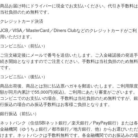
商品お届け時にドライバーに現金でお支払いください。代引き手数料は
当社負担のため無料です。
クレジットカード決済
JCB／VISA／MasterCard／Diners Clubなどのクレジットカードがご利
用いただけます。
コンビニ払い（前払い）
ご注文確定後にメールで番号を送信いたします。ご入金確認後の発送手
続き開始となりますのでご注意ください。手数料は当社負担のため無料
です。
コンビニ払い（後払い）
商品出荷後、商品とは別に払込票ハガキを郵送いたします。ご利用限度
額が同月内累計で55,000円(税込)。ご利用にあたり審査がございます。
コンビニでのお支払いの場合、手数料は当社負担のため無料ですが、銀
行振込の場合のみ振込手数料はお客様ご負担となります。
銀行振込（前払い）
ネットバンク（住信SBIネット銀行／楽天銀行／PayPay銀行）または各
金融機関（ゆうちょ銀行／都市銀行／地方銀行、他）からお選びいただ
けます。ネットバンクは手数料無料です。各金融機関でのお振込みの場