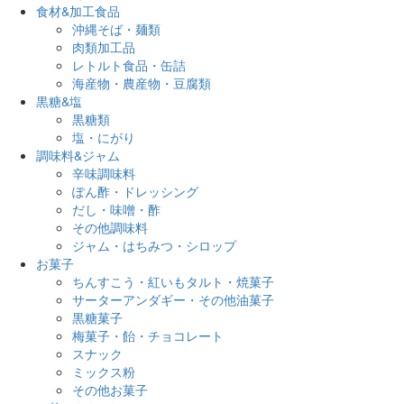
食材&加工食品
沖縄そば・麺類
肉類加工品
レトルト食品・缶詰
海産物・農産物・豆腐類
黒糖&塩
黒糖類
塩・にがり
調味料&ジャム
辛味調味料
ぽん酢・ドレッシング
だし・味噌・酢
その他調味料
ジャム・はちみつ・シロップ
お菓子
ちんすこう・紅いもタルト・焼菓子
サーターアンダギー・その他油菓子
黒糖菓子
梅菓子・飴・チョコレート
スナック
ミックス粉
その他お菓子