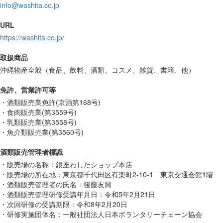
info@washita.co.jp
URL
https://washita.co.jp/
取扱商品
沖縄物産全般（食品、飲料、酒類、コスメ、雑貨、書籍、他）
免許、営業許可等
・酒類販売業免許(京酒第168号)
・食肉販売業(第3559号)
・乳類販売業(第3558号)
・魚介類販売業(第3560号)
酒類販売管理者標識
・販売場の名称：銀座わしたショップ本店
・販売場の所在地：東京都千代田区有楽町2-10-1 東京交通会館1階
・酒類販売管理者の氏名：後藤友興
・酒類販売管理研修受講年月日：令和5年2月21日
・次回研修の受講期限：令和8年2月20日
・研修実施団体名：一般社団法人日本ボランタリーチェーン協会