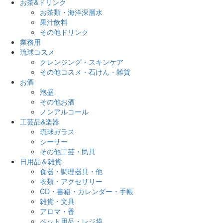
お茶&ドリンク
お茶類・海洋深層水
果汁飲料
その他ドリンク
業務用
琉球コスメ
クレンジング・スキンケア
その他コスメ・石けん・雑貨
お酒
泡盛
その他お酒
ノンアルコール
工芸品&楽器
琉球ガラス
シーサー
その他工芸・民具
日用品＆雑貨
食器・調理器具・他
衣類・アクセサリー
CD・書籍・カレンダー・手帳
雑貨・文具
アロマ・香
ペット用品・レジ袋