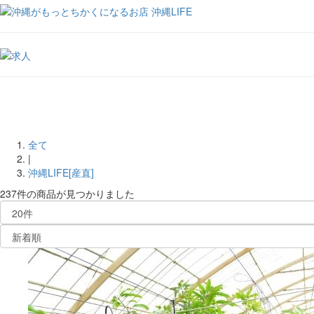
全て
|
沖縄LIFE[産直]
237件
の商品が見つかりました