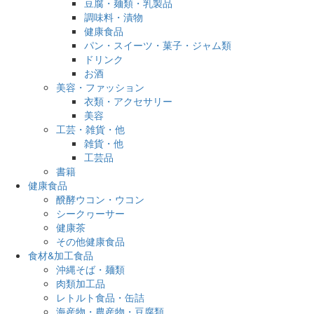
豆腐・麺類・乳製品
調味料・漬物
健康食品
パン・スイーツ・菓子・ジャム類
ドリンク
お酒
美容・ファッション
衣類・アクセサリー
美容
工芸・雑貨・他
雑貨・他
工芸品
書籍
健康食品
醗酵ウコン・ウコン
シークヮーサー
健康茶
その他健康食品
食材&加工食品
沖縄そば・麺類
肉類加工品
レトルト食品・缶詰
海産物・農産物・豆腐類