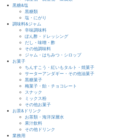
黒糖&塩
黒糖類
塩・にがり
調味料&ジャム
辛味調味料
ぽん酢・ドレッシング
だし・味噌・酢
その他調味料
ジャム・はちみつ・シロップ
お菓子
ちんすこう・紅いもタルト・焼菓子
サーターアンダギー・その他油菓子
黒糖菓子
梅菓子・飴・チョコレート
スナック
ミックス粉
その他お菓子
お茶&ドリンク
お茶類・海洋深層水
果汁飲料
その他ドリンク
業務用