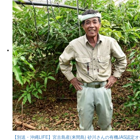
【別送・沖縄LIFE】宮古島産(来間島) 砂川さんの有機JAS認定オー