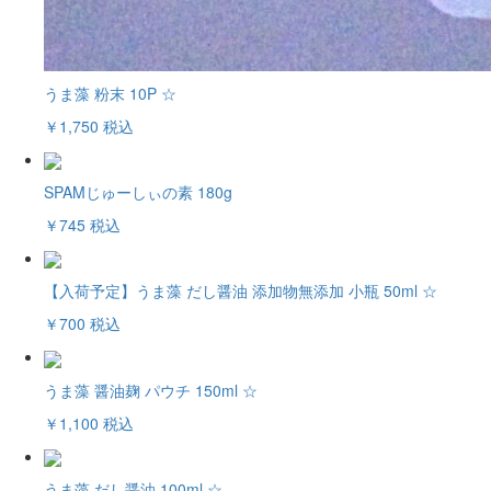
うま藻 粉末 10P ☆
￥1,750
税込
SPAMじゅーしぃの素 180g
￥745
税込
【入荷予定】うま藻 だし醤油 添加物無添加 小瓶 50ml ☆
￥700
税込
うま藻 醤油麹 パウチ 150ml ☆
￥1,100
税込
うま藻 だし醤油 100ml ☆