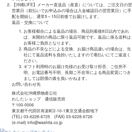
【沖縄LIFE】メーカー直送品（産直）については、ご注文日の翌
営業日（前払いでお申込みの場合は入金確認日の翌営業日）に手
配を開始し、通常5～15日前後でお届けします。
返品・交換について
お客様都合による返品の場合、商品到着後8日以内であれ
ば、未開封の商品に限り返品可能です。返品に係る送料は
お客様ご負担となります。
商品の不良などによる交換、お届け商品違いの場合は、当
社にて返品送料を負担いたしますので着払いにてご返送く
ださい。
ギフト利用時のお届け先様のお受け取り拒否、ご住所不
明、お電話番号不明、長期ご不在等による商品変質につき
ましては賠償の責を負いかねます。
お問い合わせ先
株式会社沖縄県物産公社
わしたショップ 通信販売班
〒100-0006
東京都千代田区有楽町2-10-1東京交通会館地下
(TEL) 03-6228-6725 (FAX) 03-6228-6726
(e-mail) info@washita.co.jp