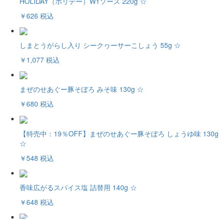
HOLIDAY（ホリデー）W1ソース 220g ☆
￥626
税込
しまとうがらし入り シークヮーサーこしょう 55g ☆
￥1,077
税込
まぜのせあぐー豚そぼろ みそ味 130g ☆
￥680
税込
【特売中：19％OFF】まぜのせあぐー豚そぼろ しょうゆ味 130g
☆
￥548
税込
香味広がるスパイス塩 詰替用 140g ☆
￥648
税込