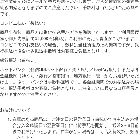
ご注文確定後にメールで番号を送信いたします。ご入金確認後の発送手
続き開始となりますのでご注意ください。手数料は当社負担のため無料
です。
コンビニ払い（後払い）
商品出荷後、商品とは別に払込票ハガキを郵送いたします。ご利用限度
額が同月内累計で55,000円(税込)。ご利用にあたり審査がございます。
コンビニでのお支払いの場合、手数料は当社負担のため無料ですが、銀
行振込の場合のみ振込手数料はお客様ご負担となります。
銀行振込（前払い）
ネットバンク（住信SBIネット銀行／楽天銀行／PayPay銀行）または各
金融機関（ゆうちょ銀行／都市銀行／地方銀行、他）からお選びいただ
けます。ネットバンクは手数料無料です。各金融機関でのお振込みの場
合、振込手数料はお客様ご負担となり、ご注文ごとに異なる口座番号と
なりますのでご注意ください。
お届けについて
在庫のある商品は、ご注文日の翌営業日（前払いでお申込みの場
合は入金確認日の翌営業日）に出荷手配を開始し、通常2～8日前
後でお届けいたします。在庫がない場合は、商品入荷次第、発送
いたします。