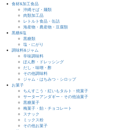
食材&加工食品
沖縄そば・麺類
肉類加工品
レトルト食品・缶詰
海産物・農産物・豆腐類
黒糖&塩
黒糖類
塩・にがり
調味料&ジャム
辛味調味料
ぽん酢・ドレッシング
だし・味噌・酢
その他調味料
ジャム・はちみつ・シロップ
お菓子
ちんすこう・紅いもタルト・焼菓子
サーターアンダギー・その他油菓子
黒糖菓子
梅菓子・飴・チョコレート
スナック
ミックス粉
その他お菓子