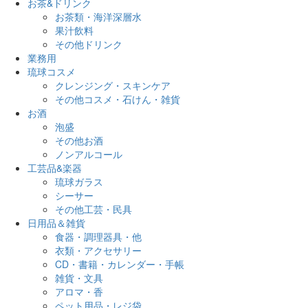
お茶&ドリンク
お茶類・海洋深層水
果汁飲料
その他ドリンク
業務用
琉球コスメ
クレンジング・スキンケア
その他コスメ・石けん・雑貨
お酒
泡盛
その他お酒
ノンアルコール
工芸品&楽器
琉球ガラス
シーサー
その他工芸・民具
日用品＆雑貨
食器・調理器具・他
衣類・アクセサリー
CD・書籍・カレンダー・手帳
雑貨・文具
アロマ・香
ペット用品・レジ袋