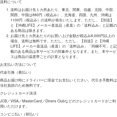
送料について
送料はお届け先１カ所あたり、東北、関東、信越、北陸、中部、
関西、中国は880円（税込み）、北海道、四国、九州、沖縄は
1100円（税込み）の送料が発生いたします。ただし、【別送】
と【沖縄LIFE】メーカー直送品（産直）の「送料込み」と記載の
ある商品は除きます。
お届け先１カ所あたりのお買い上げ金額が税込み8,000円以上の
場合、送料は無料です。ただし、ただし、【別送】と【沖縄
LIFE】メーカー直送品（産直）の「送料込み」「同梱不可」と記
載のある商品は本サービスの対象外となります。また、本サービ
スは商品の温度帯ごとの計算となります。
お支払い方法について
代金引換（着払い）
商品お届け時にドライバーに現金でお支払いください。代引き手数料は
当社負担のため無料です。
クレジットカード決済
JCB／VISA／MasterCard／Diners Clubなどのクレジットカードがご利
用いただけます。
コンビニ払い（前払い）