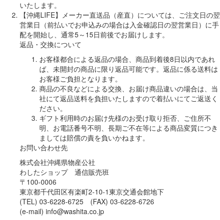
いたします。
【沖縄LIFE】メーカー直送品（産直）については、ご注文日の翌
営業日（前払いでお申込みの場合は入金確認日の翌営業日）に手
配を開始し、通常5～15日前後でお届けします。
返品・交換について
お客様都合による返品の場合、商品到着後8日以内であれ
ば、未開封の商品に限り返品可能です。返品に係る送料は
お客様ご負担となります。
商品の不良などによる交換、お届け商品違いの場合は、当
社にて返品送料を負担いたしますので着払いにてご返送く
ださい。
ギフト利用時のお届け先様のお受け取り拒否、ご住所不
明、お電話番号不明、長期ご不在等による商品変質につき
ましては賠償の責を負いかねます。
お問い合わせ先
株式会社沖縄県物産公社
わしたショップ 通信販売班
〒100-0006
東京都千代田区有楽町2-10-1東京交通会館地下
(TEL) 03-6228-6725 (FAX) 03-6228-6726
(e-mail) info@washita.co.jp