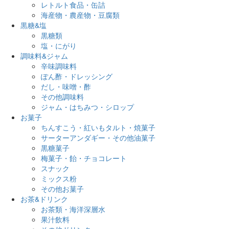
レトルト食品・缶詰
海産物・農産物・豆腐類
黒糖&塩
黒糖類
塩・にがり
調味料&ジャム
辛味調味料
ぽん酢・ドレッシング
だし・味噌・酢
その他調味料
ジャム・はちみつ・シロップ
お菓子
ちんすこう・紅いもタルト・焼菓子
サーターアンダギー・その他油菓子
黒糖菓子
梅菓子・飴・チョコレート
スナック
ミックス粉
その他お菓子
お茶&ドリンク
お茶類・海洋深層水
果汁飲料