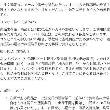
ご注文確定後にメールで番号を送信いたします。ご入金確認後の発送手
続き開始となりますのでご注意ください。手数料は当社負担のため無料
です。
コンビニ払い（後払い）
商品出荷後、商品とは別に払込票ハガキを郵送いたします。ご利用限度
額が同月内累計で55,000円(税込)。ご利用にあたり審査がございます。
コンビニでのお支払いの場合、手数料は当社負担のため無料ですが、銀
行振込の場合のみ振込手数料はお客様ご負担となります。
銀行振込（前払い）
ネットバンク（住信SBIネット銀行／楽天銀行／PayPay銀行）または各
金融機関（ゆうちょ銀行／都市銀行／地方銀行、他）からお選びいただ
けます。ネットバンクは手数料無料です。各金融機関でのお振込みの場
合、振込手数料はお客様ご負担となり、ご注文ごとに異なる口座番号と
なりますのでご注意ください。
お届けについて
在庫のある商品は、ご注文日の翌営業日（前払いでお申込みの場
合は入金確認日の翌営業日）に出荷手配を開始し、通常2～8日前
後でお届けいたします。在庫がない場合は、商品入荷次第、発送