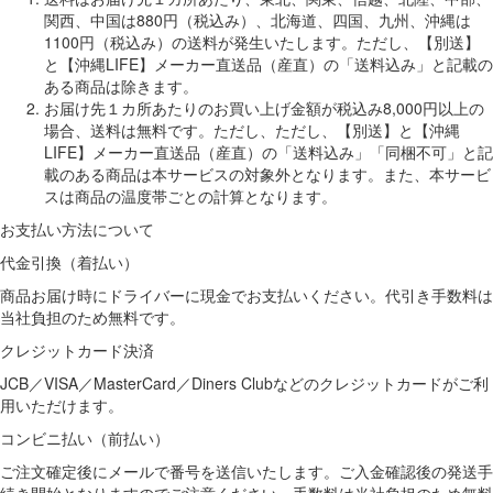
関西、中国は880円（税込み）、北海道、四国、九州、沖縄は
1100円（税込み）の送料が発生いたします。ただし、【別送】
と【沖縄LIFE】メーカー直送品（産直）の「送料込み」と記載の
ある商品は除きます。
お届け先１カ所あたりのお買い上げ金額が税込み8,000円以上の
場合、送料は無料です。ただし、ただし、【別送】と【沖縄
LIFE】メーカー直送品（産直）の「送料込み」「同梱不可」と記
載のある商品は本サービスの対象外となります。また、本サービ
スは商品の温度帯ごとの計算となります。
お支払い方法について
代金引換（着払い）
商品お届け時にドライバーに現金でお支払いください。代引き手数料は
当社負担のため無料です。
クレジットカード決済
JCB／VISA／MasterCard／Diners Clubなどのクレジットカードがご利
用いただけます。
コンビニ払い（前払い）
ご注文確定後にメールで番号を送信いたします。ご入金確認後の発送手
続き開始となりますのでご注意ください。手数料は当社負担のため無料