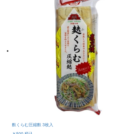
麩くらむ圧縮麩 3枚入
￥500
税込