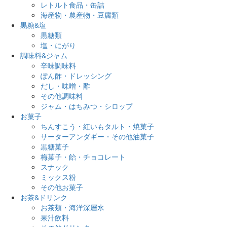
レトルト食品・缶詰
海産物・農産物・豆腐類
黒糖&塩
黒糖類
塩・にがり
調味料&ジャム
辛味調味料
ぽん酢・ドレッシング
だし・味噌・酢
その他調味料
ジャム・はちみつ・シロップ
お菓子
ちんすこう・紅いもタルト・焼菓子
サーターアンダギー・その他油菓子
黒糖菓子
梅菓子・飴・チョコレート
スナック
ミックス粉
その他お菓子
お茶&ドリンク
お茶類・海洋深層水
果汁飲料