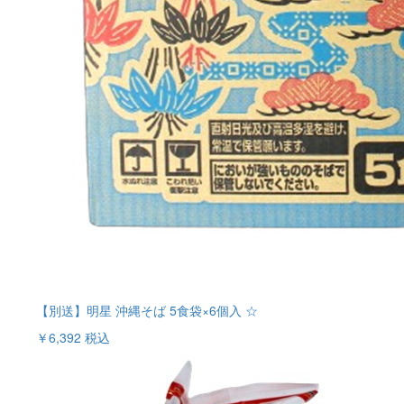
【別送】明星 沖縄そば 5食袋×6個入 ☆
￥6,392
税込