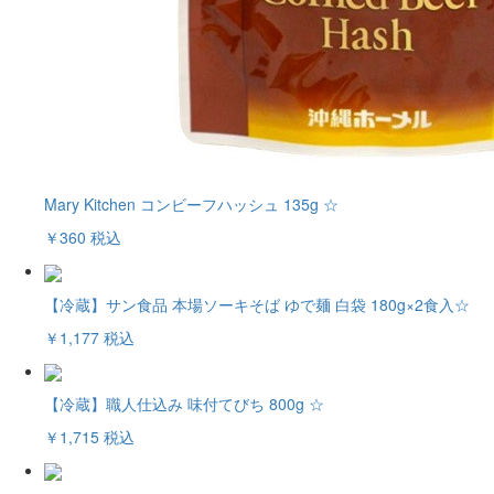
Mary Kitchen コンビーフハッシュ 135g ☆
￥360
税込
【冷蔵】サン食品 本場ソーキそば ゆで麺 白袋 180g×2食入☆
￥1,177
税込
【冷蔵】職人仕込み 味付てびち 800g ☆
￥1,715
税込