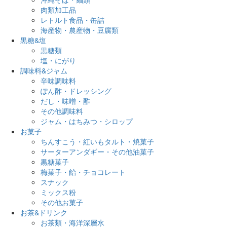
肉類加工品
レトルト食品・缶詰
海産物・農産物・豆腐類
黒糖&塩
黒糖類
塩・にがり
調味料&ジャム
辛味調味料
ぽん酢・ドレッシング
だし・味噌・酢
その他調味料
ジャム・はちみつ・シロップ
お菓子
ちんすこう・紅いもタルト・焼菓子
サーターアンダギー・その他油菓子
黒糖菓子
梅菓子・飴・チョコレート
スナック
ミックス粉
その他お菓子
お茶&ドリンク
お茶類・海洋深層水