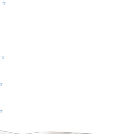
 ☆
 ☆
☆
☆