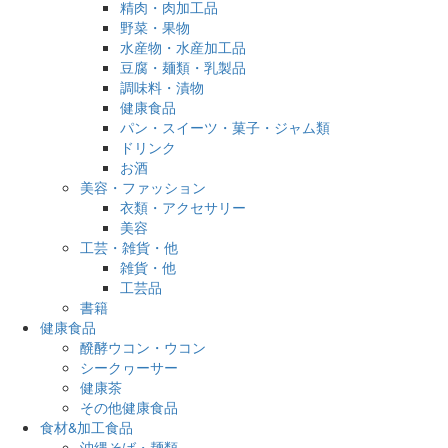
精肉・肉加工品
野菜・果物
水産物・水産加工品
豆腐・麺類・乳製品
調味料・漬物
健康食品
パン・スイーツ・菓子・ジャム類
ドリンク
お酒
美容・ファッション
衣類・アクセサリー
美容
工芸・雑貨・他
雑貨・他
工芸品
書籍
健康食品
醗酵ウコン・ウコン
シークヮーサー
健康茶
その他健康食品
食材&加工食品
沖縄そば・麺類