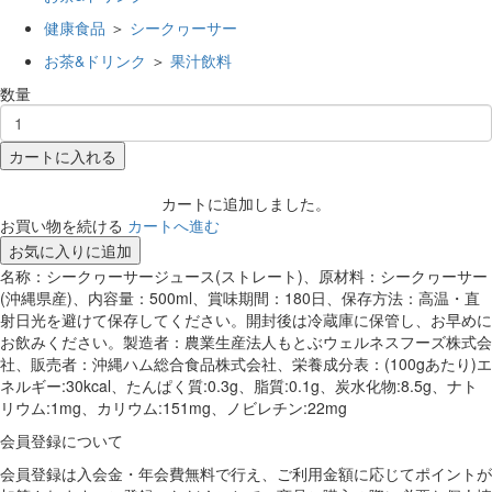
健康食品
＞
シークヮーサー
お茶&ドリンク
＞
果汁飲料
数量
カートに入れる
カートに追加しました。
お買い物を続ける
カートへ進む
お気に入りに追加
名称：シークヮーサージュース(ストレート)、原材料：シークヮーサー
(沖縄県産)、内容量：500ml、賞味期間：180日、保存方法：高温・直
射日光を避けて保存してください。開封後は冷蔵庫に保管し、お早めに
お飲みください。製造者：農業生産法人もとぶウェルネスフーズ株式会
社、販売者：沖縄ハム総合食品株式会社、栄養成分表：(100gあたり)エ
ネルギー:30kcal、たんぱく質:0.3g、脂質:0.1g、炭水化物:8.5g、ナト
リウム:1mg、カリウム:151mg、ノビレチン:22mg
会員登録について
会員登録は入会金・年会費無料で行え、ご利用金額に応じてポイントが