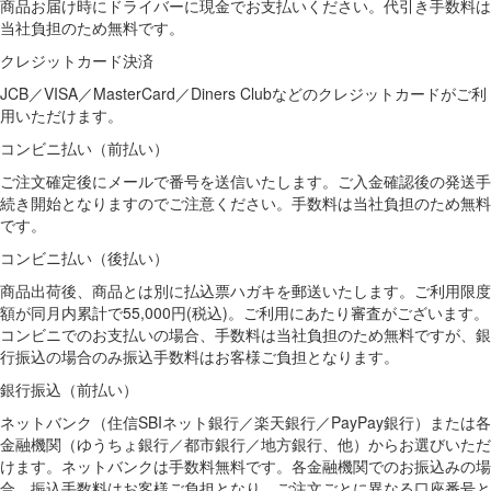
商品お届け時にドライバーに現金でお支払いください。代引き手数料は
当社負担のため無料です。
クレジットカード決済
JCB／VISA／MasterCard／Diners Clubなどのクレジットカードがご利
用いただけます。
コンビニ払い（前払い）
ご注文確定後にメールで番号を送信いたします。ご入金確認後の発送手
続き開始となりますのでご注意ください。手数料は当社負担のため無料
です。
コンビニ払い（後払い）
商品出荷後、商品とは別に払込票ハガキを郵送いたします。ご利用限度
額が同月内累計で55,000円(税込)。ご利用にあたり審査がございます。
コンビニでのお支払いの場合、手数料は当社負担のため無料ですが、銀
行振込の場合のみ振込手数料はお客様ご負担となります。
銀行振込（前払い）
ネットバンク（住信SBIネット銀行／楽天銀行／PayPay銀行）または各
金融機関（ゆうちょ銀行／都市銀行／地方銀行、他）からお選びいただ
けます。ネットバンクは手数料無料です。各金融機関でのお振込みの場
合、振込手数料はお客様ご負担となり、ご注文ごとに異なる口座番号と