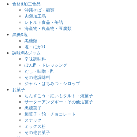
食材&加工食品
沖縄そば・麺類
肉類加工品
レトルト食品・缶詰
海産物・農産物・豆腐類
黒糖&塩
黒糖類
塩・にがり
調味料&ジャム
辛味調味料
ぽん酢・ドレッシング
だし・味噌・酢
その他調味料
ジャム・はちみつ・シロップ
お菓子
ちんすこう・紅いもタルト・焼菓子
サーターアンダギー・その他油菓子
黒糖菓子
梅菓子・飴・チョコレート
スナック
ミックス粉
その他お菓子