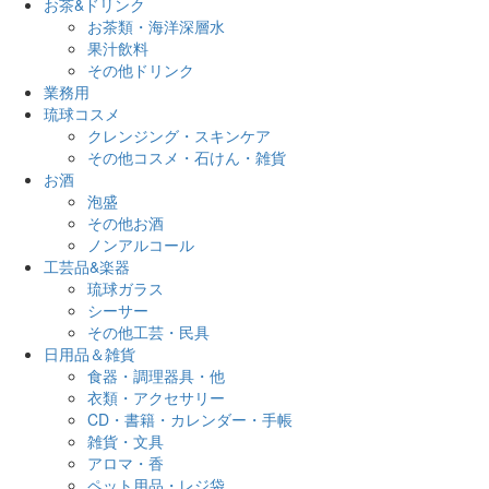
お茶&ドリンク
お茶類・海洋深層水
果汁飲料
その他ドリンク
業務用
琉球コスメ
クレンジング・スキンケア
その他コスメ・石けん・雑貨
お酒
泡盛
その他お酒
ノンアルコール
工芸品&楽器
琉球ガラス
シーサー
その他工芸・民具
日用品＆雑貨
食器・調理器具・他
衣類・アクセサリー
CD・書籍・カレンダー・手帳
雑貨・文具
アロマ・香
ペット用品・レジ袋