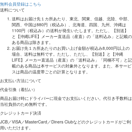
無料会員登録はこちら
送料について
送料はお届け先１カ所あたり、東北、関東、信越、北陸、中部、
関西、中国は880円（税込み）、北海道、四国、九州、沖縄は
1100円（税込み）の送料が発生いたします。ただし、【別送】
と【沖縄LIFE】メーカー直送品（産直）の「送料込み」と記載の
ある商品は除きます。
お届け先１カ所あたりのお買い上げ金額が税込み8,000円以上の
場合、送料は無料です。ただし、ただし、【別送】と【沖縄
LIFE】メーカー直送品（産直）の「送料込み」「同梱不可」と記
載のある商品は本サービスの対象外となります。また、本サービ
スは商品の温度帯ごとの計算となります。
お支払い方法について
代金引換（着払い）
商品お届け時にドライバーに現金でお支払いください。代引き手数料は
当社負担のため無料です。
クレジットカード決済
JCB／VISA／MasterCard／Diners Clubなどのクレジットカードがご利
用いただけます。