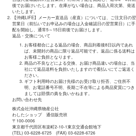
後でお届けいたします。在庫がない場合は、商品入荷次第、発送
いたします。
【沖縄LIFE】メーカー直送品（産直）については、ご注文日の翌
営業日（前払いでお申込みの場合は入金確認日の翌営業日）に手
配を開始し、通常5～15日前後でお届けします。
返品・交換について
お客様都合による返品の場合、商品到着後8日以内であれ
ば、未開封の商品に限り返品可能です。返品に係る送料は
お客様ご負担となります。
商品の不良などによる交換、お届け商品違いの場合は、当
社にて返品送料を負担いたしますので着払いにてご返送く
ださい。
ギフト利用時のお届け先様のお受け取り拒否、ご住所不
明、お電話番号不明、長期ご不在等による商品変質につき
ましては賠償の責を負いかねます。
お問い合わせ先
株式会社沖縄県物産公社
わしたショップ 通信販売班
〒100-0006
東京都千代田区有楽町2-10-1東京交通会館地下
(TEL) 03-6228-6725 (FAX) 03-6228-6726