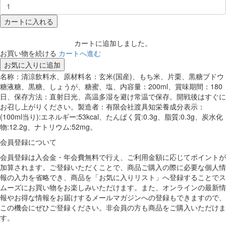
カートに入れる
カートに追加しました。
お買い物を続ける
カートへ進む
お気に入りに追加
名称：清涼飲料水、原材料名：玄米(国産)、もち米、片栗、黒糖ブドウ
糖液糖、黒糖、しょうが、糖蜜、塩、内容量：200ml、賞味期間：180
日、保存方法：直射日光、高温多湿を避け常温で保存。開戦後はすぐに
お召し上がりください。製造者：有限会社渡具知栄養成分表示：
(100ml当り):エネルギー:53kcal、たんぱく質:0.3g、脂質:0.3g、炭水化
物:12.2g、ナトリウム:52mg。
会員登録について
会員登録は入会金・年会費無料で行え、ご利用金額に応じてポイントが
加算されます。ご登録いただくことで、商品ご購入の際に必要な個人情
報の入力を省略でき、商品を「お気に入りリスト」へ登録することでス
ムーズにお買い物をお楽しみいただけます。また、オンラインの最新情
報やお得な情報をお届けするメールマガジンへの登録もできますので、
この機会にぜひご登録ください。非会員の方も商品をご購入いただけま
す。