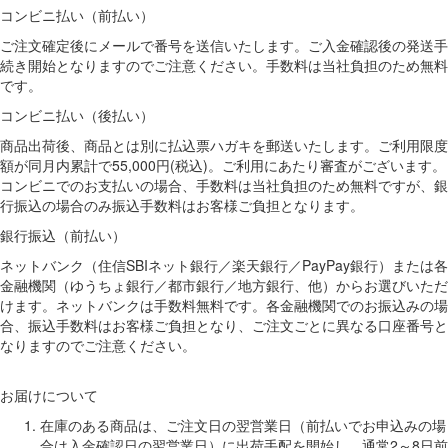
コンビニ払い（前払い）
ご注文確定後にメールで番号を送信いたします。ご入金確認後の発送手
続き開始となりますのでご注意ください。手数料は当社負担のため無料
です。
コンビニ払い（後払い）
商品出荷後、商品とは別に払込票ハガキを郵送いたします。ご利用限度
額が同月内累計で55,000円(税込)。ご利用にあたり審査がございます。
コンビニでのお支払いの場合、手数料は当社負担のため無料ですが、銀
行振込の場合のみ振込手数料はお客様ご負担となります。
銀行振込（前払い）
ネットバンク（住信SBIネット銀行／楽天銀行／PayPay銀行）または各
金融機関（ゆうちょ銀行／都市銀行／地方銀行、他）からお選びいただ
けます。ネットバンクは手数料無料です。各金融機関でのお振込みの場
合、振込手数料はお客様ご負担となり、ご注文ごとに異なる口座番号と
なりますのでご注意ください。
お届けについて
在庫のある商品は、ご注文日の翌営業日（前払いでお申込みの場
合は入金確認日の翌営業日）に出荷手配を開始し、通常2～8日前