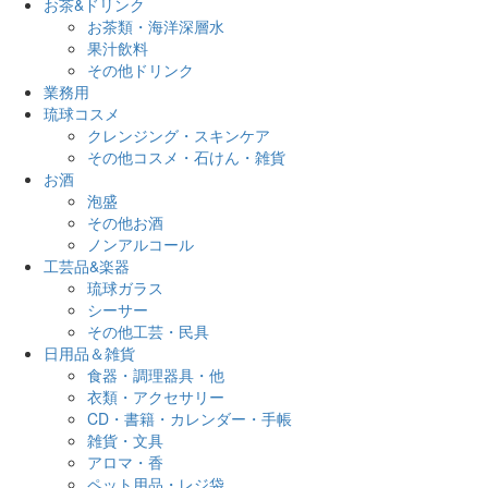
お茶&ドリンク
お茶類・海洋深層水
果汁飲料
その他ドリンク
業務用
琉球コスメ
クレンジング・スキンケア
その他コスメ・石けん・雑貨
お酒
泡盛
その他お酒
ノンアルコール
工芸品&楽器
琉球ガラス
シーサー
その他工芸・民具
日用品＆雑貨
食器・調理器具・他
衣類・アクセサリー
CD・書籍・カレンダー・手帳
雑貨・文具
アロマ・香
ペット用品・レジ袋