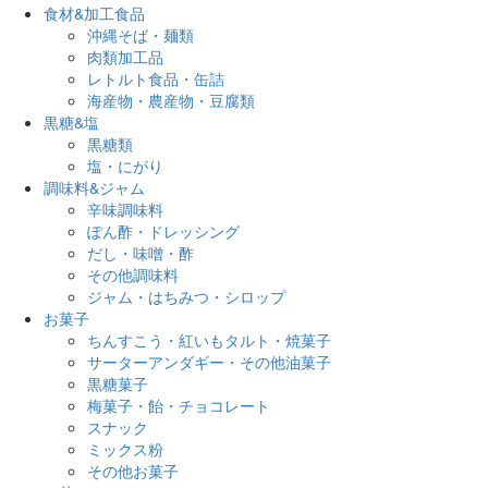
食材&加工食品
沖縄そば・麺類
肉類加工品
レトルト食品・缶詰
海産物・農産物・豆腐類
黒糖&塩
黒糖類
塩・にがり
調味料&ジャム
辛味調味料
ぽん酢・ドレッシング
だし・味噌・酢
その他調味料
ジャム・はちみつ・シロップ
お菓子
ちんすこう・紅いもタルト・焼菓子
サーターアンダギー・その他油菓子
黒糖菓子
梅菓子・飴・チョコレート
スナック
ミックス粉
その他お菓子