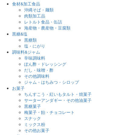
食材&加工食品
沖縄そば・麺類
肉類加工品
レトルト食品・缶詰
海産物・農産物・豆腐類
黒糖&塩
黒糖類
塩・にがり
調味料&ジャム
辛味調味料
ぽん酢・ドレッシング
だし・味噌・酢
その他調味料
ジャム・はちみつ・シロップ
お菓子
ちんすこう・紅いもタルト・焼菓子
サーターアンダギー・その他油菓子
黒糖菓子
梅菓子・飴・チョコレート
スナック
ミックス粉
その他お菓子