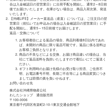
合は入金確認日の翌営業日）に出荷手配を開始し、通常2～8日前
後でお届けいたします。在庫がない場合は、商品入荷次第、発送
いたします。
【沖縄LIFE】メーカー直送品（産直）については、ご注文日の翌
営業日（前払いでお申込みの場合は入金確認日の翌営業日）に手
配を開始し、通常5～15日前後でお届けします。
返品・交換について
お客様都合による返品の場合、商品到着後8日以内であれ
ば、未開封の商品に限り返品可能です。返品に係る送料は
お客様ご負担となります。
商品の不良などによる交換、お届け商品違いの場合は、当
社にて返品送料を負担いたしますので着払いにてご返送く
ださい。
ギフト利用時のお届け先様のお受け取り拒否、ご住所不
明、お電話番号不明、長期ご不在等による商品変質につき
ましては賠償の責を負いかねます。
お問い合わせ先
株式会社沖縄県物産公社
わしたショップ 通信販売班
〒100-0006
東京都千代田区有楽町2-10-1東京交通会館地下