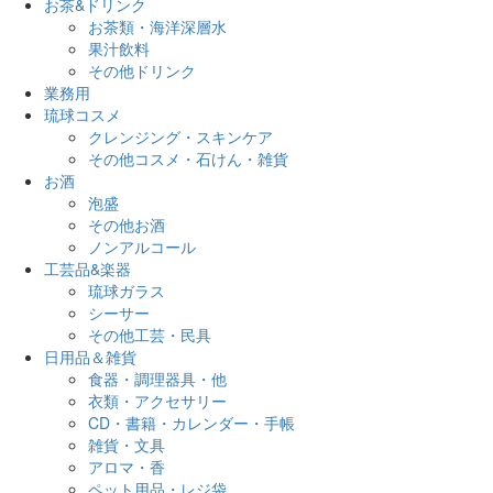
お茶&ドリンク
お茶類・海洋深層水
果汁飲料
その他ドリンク
業務用
琉球コスメ
クレンジング・スキンケア
その他コスメ・石けん・雑貨
お酒
泡盛
その他お酒
ノンアルコール
工芸品&楽器
琉球ガラス
シーサー
その他工芸・民具
日用品＆雑貨
食器・調理器具・他
衣類・アクセサリー
CD・書籍・カレンダー・手帳
雑貨・文具
アロマ・香
ペット用品・レジ袋