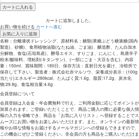
カートに入れる
カートに追加しました。
お買い物を続ける
カートへ進む
お気に入りに追加
名称：分離液状ドレッシング、原材料名：糖類(果糖ぶどう糖液糖(国内
製造)、砂糖)、食用植物油脂(なたね油、ごま油)、醸造酢、たん白加水
分解物、食塩(石垣島産)、酵母エキス、すりごま、にんにく、島唐辛子
粉末/酸味料、増粘剤(キタンサン)、(一部にごま・大豆を含む)、内容
量：150ml、賞味期間：180日、保存方法：直射日光を避け、冷暗所で
保存して下さい。製造者：株式会社赤マルソウ、栄養成分表示：(100g
当たり)エネルギー:280kcal、たんぱく質:1.6g、脂質:17.2g、炭水化
物:29.8g、食塩相当量:4.6g
会員登録について
会員登録は入会金・年会費無料で行え、ご利用金額に応じてポイントが
加算されます。ご登録いただくことで、商品ご購入の際に必要な個人情
報の入力を省略でき、商品を「お気に入りリスト」へ登録することでス
ムーズにお買い物をお楽しみいただけます。また、オンラインの最新情
報やお得な情報をお届けするメールマガジンへの登録もできますので、
この機会にぜひご登録ください。非会員の方も商品をご購入いただけま