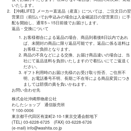
いたします。
【沖縄LIFE】メーカー直送品（産直）については、ご注文日の翌
営業日（前払いでお申込みの場合は入金確認日の翌営業日）に手
配を開始し、通常5～15日前後でお届けします。
返品・交換について
お客様都合による返品の場合、商品到着後8日以内であれ
ば、未開封の商品に限り返品可能です。返品に係る送料は
お客様ご負担となります。
商品の不良などによる交換、お届け商品違いの場合は、当
社にて返品送料を負担いたしますので着払いにてご返送く
ださい。
ギフト利用時のお届け先様のお受け取り拒否、ご住所不
明、お電話番号不明、長期ご不在等による商品変質につき
ましては賠償の責を負いかねます。
お問い合わせ先
株式会社沖縄県物産公社
わしたショップ 通信販売班
〒100-0006
東京都千代田区有楽町2-10-1東京交通会館地下
(TEL) 03-6228-6725 (FAX) 03-6228-6726
(e-mail) info@washita.co.jp