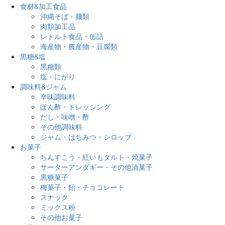
食材&加工食品
沖縄そば・麺類
肉類加工品
レトルト食品・缶詰
海産物・農産物・豆腐類
黒糖&塩
黒糖類
塩・にがり
調味料&ジャム
辛味調味料
ぽん酢・ドレッシング
だし・味噌・酢
その他調味料
ジャム・はちみつ・シロップ
お菓子
ちんすこう・紅いもタルト・焼菓子
サーターアンダギー・その他油菓子
黒糖菓子
梅菓子・飴・チョコレート
スナック
ミックス粉
その他お菓子