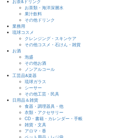
お茶&ドリンク
お茶類・海洋深層水
果汁飲料
その他ドリンク
業務用
琉球コスメ
クレンジング・スキンケア
その他コスメ・石けん・雑貨
お酒
泡盛
その他お酒
ノンアルコール
工芸品&楽器
琉球ガラス
シーサー
その他工芸・民具
日用品＆雑貨
食器・調理器具・他
衣類・アクセサリー
CD・書籍・カレンダー・手帳
雑貨・文具
アロマ・香
ペット用品・レジ袋