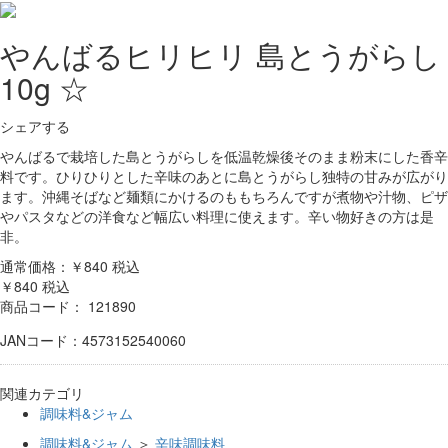
やんばるヒリヒリ 島とうがらし
10g ☆
シェアする
やんばるで栽培した島とうがらしを低温乾燥後そのまま粉末にした香辛
料です。ひりひりとした辛味のあとに島とうがらし独特の甘みが広がり
ます。沖縄そばなど麺類にかけるのももちろんですが煮物や汁物、ピザ
やパスタなどの洋食など幅広い料理に使えます。辛い物好きの方は是
非。
通常価格：￥840
税込
￥840
税込
商品コード：
121890
JANコード：4573152540060
関連カテゴリ
調味料&ジャム
調味料&ジャム
＞
辛味調味料