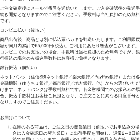
ご注文確定後にメールで番号を送信いたします。ご入金確認後の発送手
続き開始となりますのでご注意ください。手数料は当社負担のため無料
です。
コンビニ払い（後払い）
商品出荷後、商品とは別に払込票ハガキを郵送いたします。ご利用限度
額が同月内累計で55,000円(税込)。ご利用にあたり審査がございます。
コンビニでのお支払いの場合、手数料は当社負担のため無料ですが、銀
行振込の場合のみ振込手数料はお客様ご負担となります。
銀行振込（前払い）
ネットバンク（住信SBIネット銀行／楽天銀行／PayPay銀行）または各
金融機関（ゆうちょ銀行／都市銀行／地方銀行、他）からお選びいただ
けます。ネットバンクは手数料無料です。各金融機関でのお振込みの場
合、振込手数料はお客様ご負担となり、ご注文ごとに異なる口座番号と
なりますのでご注意ください。
お届けについて
在庫のある商品は、ご注文日の翌営業日（前払いでお申込みの場
合は入金確認日の翌営業日）に出荷手配を開始し、通常2～8日前
後でお届けいたします。在庫がない場合は、商品入荷次第、発送