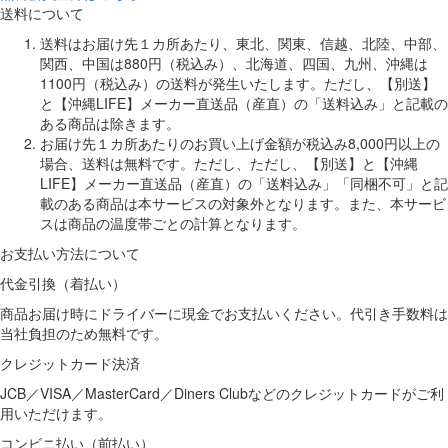
送料について
送料はお届け先１カ所あたり、東北、関東、信越、北陸、中部、
関西、中国は880円（税込み）、北海道、四国、九州、沖縄は
1100円（税込み）の送料が発生いたします。ただし、【別送】
と【沖縄LIFE】メーカー直送品（産直）の「送料込み」と記載の
ある商品は除きます。
お届け先１カ所あたりのお買い上げ金額が税込み8,000円以上の
場合、送料は無料です。ただし、ただし、【別送】と【沖縄
LIFE】メーカー直送品（産直）の「送料込み」「同梱不可」と記
載のある商品は本サービスの対象外となります。また、本サービ
スは商品の温度帯ごとの計算となります。
お支払い方法について
代金引換（着払い）
商品お届け時にドライバーに現金でお支払いください。代引き手数料は
当社負担のため無料です。
クレジットカード決済
JCB／VISA／MasterCard／Diners Clubなどのクレジットカードがご利
用いただけます。
コンビニ払い（前払い）