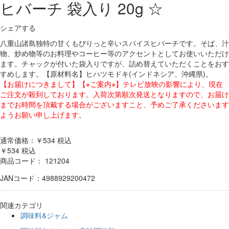
ヒバーチ 袋入り 20g ☆
シェアする
八重山諸島独特の甘くもぴりっと辛いスパイスヒバーチです。そば、汁
物、炒め物等のお料理やコーヒー等のアクセントとしてお使いいただけ
ます。チャックが付いた袋入りですが、詰め替えていただくことをおす
すめします。【原材料名】ヒハツモドキ(インドネシア、沖縄県)。
【お届けにつきまして】【※ご案内※】テレビ放映の影響により、現在
ご注文が殺到しております。入荷次第順次発送となりますので、お届け
までお時間を頂戴する場合がございますこと、予めご了承くださいます
ようお願い申し上げます。
通常価格：￥534
税込
￥534
税込
商品コード：
121204
JANコード：4988929200472
関連カテゴリ
調味料&ジャム