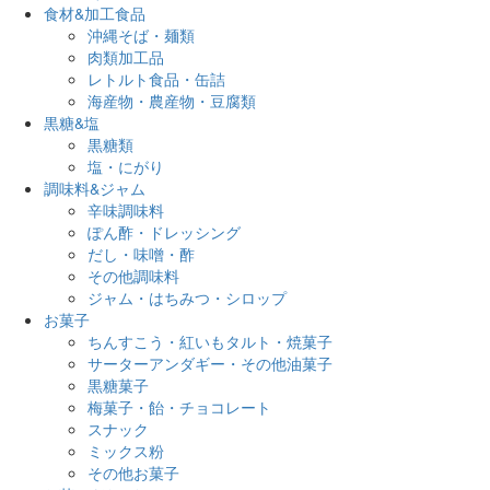
食材&加工食品
沖縄そば・麺類
肉類加工品
レトルト食品・缶詰
海産物・農産物・豆腐類
黒糖&塩
黒糖類
塩・にがり
調味料&ジャム
辛味調味料
ぽん酢・ドレッシング
だし・味噌・酢
その他調味料
ジャム・はちみつ・シロップ
お菓子
ちんすこう・紅いもタルト・焼菓子
サーターアンダギー・その他油菓子
黒糖菓子
梅菓子・飴・チョコレート
スナック
ミックス粉
その他お菓子