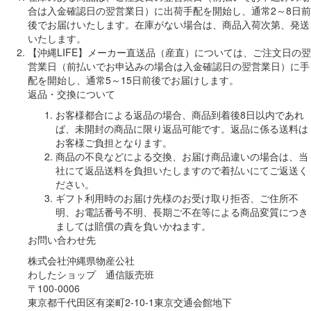
合は入金確認日の翌営業日）に出荷手配を開始し、通常2～8日前
後でお届けいたします。在庫がない場合は、商品入荷次第、発送
いたします。
【沖縄LIFE】メーカー直送品（産直）については、ご注文日の翌
営業日（前払いでお申込みの場合は入金確認日の翌営業日）に手
配を開始し、通常5～15日前後でお届けします。
返品・交換について
お客様都合による返品の場合、商品到着後8日以内であれ
ば、未開封の商品に限り返品可能です。返品に係る送料は
お客様ご負担となります。
商品の不良などによる交換、お届け商品違いの場合は、当
社にて返品送料を負担いたしますので着払いにてご返送く
ださい。
ギフト利用時のお届け先様のお受け取り拒否、ご住所不
明、お電話番号不明、長期ご不在等による商品変質につき
ましては賠償の責を負いかねます。
お問い合わせ先
株式会社沖縄県物産公社
わしたショップ 通信販売班
〒100-0006
東京都千代田区有楽町2-10-1東京交通会館地下