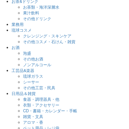
お茶&ドリンク
お茶類・海洋深層水
果汁飲料
その他ドリンク
業務用
琉球コスメ
クレンジング・スキンケア
その他コスメ・石けん・雑貨
お酒
泡盛
その他お酒
ノンアルコール
工芸品&楽器
琉球ガラス
シーサー
その他工芸・民具
日用品＆雑貨
食器・調理器具・他
衣類・アクセサリー
CD・書籍・カレンダー・手帳
雑貨・文具
アロマ・香
ペット用品・レジ袋