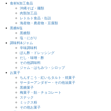
食材&加工食品
沖縄そば・麺類
肉類加工品
レトルト食品・缶詰
海産物・農産物・豆腐類
黒糖&塩
黒糖類
塩・にがり
調味料&ジャム
辛味調味料
ぽん酢・ドレッシング
だし・味噌・酢
その他調味料
ジャム・はちみつ・シロップ
お菓子
ちんすこう・紅いもタルト・焼菓子
サーターアンダギー・その他油菓子
黒糖菓子
梅菓子・飴・チョコレート
スナック
ミックス粉
その他お菓子