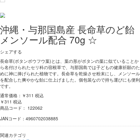
沖縄・与那国島産 長命草のど飴
メンソール配合 70g ☆
シェアする
長命草(ボタンボウフウ葉)とは、葉の形がボタンの葉に似ていることか
ら名付けられたセリ科の宿根草で、与那国島では子どもの健康祈願のた
めに神に捧げられた植物です。長命草を乾燥させ粉末にし、メンソール
を配合した爽やかな飴に仕上げました。個包装なので持ち運びにも便利
です。
通常価格：￥311
税込
￥311
税込
商品コード：
122062
JANコード：4960702038885
関連カテゴリ