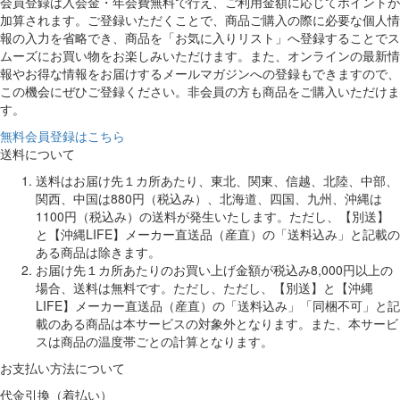
会員登録は入会金・年会費無料で行え、ご利用金額に応じてポイントが
加算されます。ご登録いただくことで、商品ご購入の際に必要な個人情
報の入力を省略でき、商品を「お気に入りリスト」へ登録することでス
ムーズにお買い物をお楽しみいただけます。また、オンラインの最新情
報やお得な情報をお届けするメールマガジンへの登録もできますので、
この機会にぜひご登録ください。非会員の方も商品をご購入いただけま
す。
無料会員登録はこちら
送料について
送料はお届け先１カ所あたり、東北、関東、信越、北陸、中部、
関西、中国は880円（税込み）、北海道、四国、九州、沖縄は
1100円（税込み）の送料が発生いたします。ただし、【別送】
と【沖縄LIFE】メーカー直送品（産直）の「送料込み」と記載の
ある商品は除きます。
お届け先１カ所あたりのお買い上げ金額が税込み8,000円以上の
場合、送料は無料です。ただし、ただし、【別送】と【沖縄
LIFE】メーカー直送品（産直）の「送料込み」「同梱不可」と記
載のある商品は本サービスの対象外となります。また、本サービ
スは商品の温度帯ごとの計算となります。
お支払い方法について
代金引換（着払い）