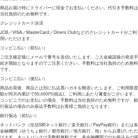
商品お届け時にドライバーに現金でお支払いください。代引き手数料は
当社負担のため無料です。
クレジットカード決済
JCB／VISA／MasterCard／Diners Clubなどのクレジットカードがご利
用いただけます。
コンビニ払い（前払い）
ご注文確定後にメールで番号を送信いたします。ご入金確認後の発送手
続き開始となりますのでご注意ください。手数料は当社負担のため無料
です。
コンビニ払い（後払い）
商品出荷後、商品とは別に払込票ハガキを郵送いたします。ご利用限度
額が同月内累計で55,000円(税込)。ご利用にあたり審査がございます。
コンビニでのお支払いの場合、手数料は当社負担のため無料ですが、銀
行振込の場合のみ振込手数料はお客様ご負担となります。
銀行振込（前払い）
ネットバンク（住信SBIネット銀行／楽天銀行／PayPay銀行）または各
金融機関（ゆうちょ銀行／都市銀行／地方銀行、他）からお選びいただ
けます。ネットバンクは手数料無料です。各金融機関でのお振込みの場