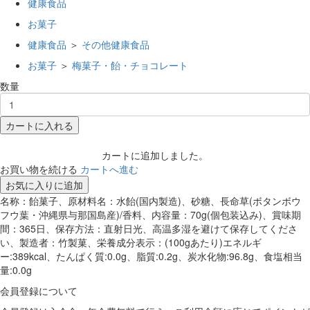
健康食品
お菓子
健康食品
＞
その他健康食品
お菓子
＞
梅菓子・飴・チョコレート
数量
カートに入れる
カートに追加しました。
お買い物を続ける
カートへ進む
お気に入りに追加
名称：飴菓子、原材料名：水飴(国内製造)、砂糖、長命草(ボタンボウ
フウ葉・沖縄県与那国島産)/香料、内容量：70g(個包装込み)、賞味期
間：365日、保存方法：直射日光、高温多湿を避けて保存してくださ
い、製造者：竹製菓、栄養成分表示：(100gあたり)エネルギ
ー:389kcal、たんぱく質:0.0g、脂質:0.2g、炭水化物:96.8g、食塩相当
量:0.0g
会員登録について