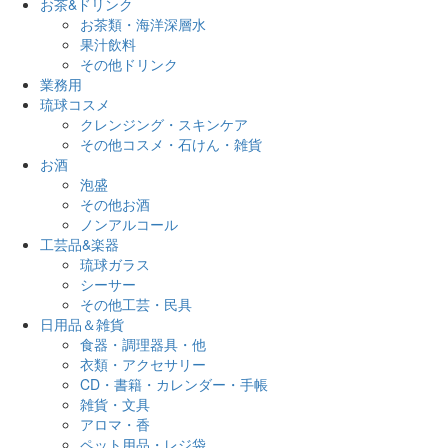
お茶&ドリンク
お茶類・海洋深層水
果汁飲料
その他ドリンク
業務用
琉球コスメ
クレンジング・スキンケア
その他コスメ・石けん・雑貨
お酒
泡盛
その他お酒
ノンアルコール
工芸品&楽器
琉球ガラス
シーサー
その他工芸・民具
日用品＆雑貨
食器・調理器具・他
衣類・アクセサリー
CD・書籍・カレンダー・手帳
雑貨・文具
アロマ・香
ペット用品・レジ袋