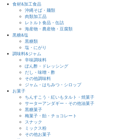
食材&加工食品
沖縄そば・麺類
肉類加工品
レトルト食品・缶詰
海産物・農産物・豆腐類
黒糖&塩
黒糖類
塩・にがり
調味料&ジャム
辛味調味料
ぽん酢・ドレッシング
だし・味噌・酢
その他調味料
ジャム・はちみつ・シロップ
お菓子
ちんすこう・紅いもタルト・焼菓子
サーターアンダギー・その他油菓子
黒糖菓子
梅菓子・飴・チョコレート
スナック
ミックス粉
その他お菓子