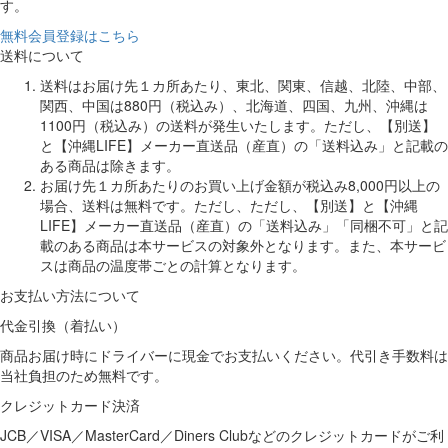
す。
無料会員登録はこちら
送料について
送料はお届け先１カ所あたり、東北、関東、信越、北陸、中部、
関西、中国は880円（税込み）、北海道、四国、九州、沖縄は
1100円（税込み）の送料が発生いたします。ただし、【別送】
と【沖縄LIFE】メーカー直送品（産直）の「送料込み」と記載の
ある商品は除きます。
お届け先１カ所あたりのお買い上げ金額が税込み8,000円以上の
場合、送料は無料です。ただし、ただし、【別送】と【沖縄
LIFE】メーカー直送品（産直）の「送料込み」「同梱不可」と記
載のある商品は本サービスの対象外となります。また、本サービ
スは商品の温度帯ごとの計算となります。
お支払い方法について
代金引換（着払い）
商品お届け時にドライバーに現金でお支払いください。代引き手数料は
当社負担のため無料です。
クレジットカード決済
JCB／VISA／MasterCard／Diners Clubなどのクレジットカードがご利