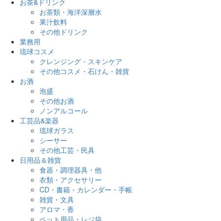
お茶&ドリンク
お茶類・海洋深層水
果汁飲料
その他ドリンク
業務用
琉球コスメ
クレンジング・スキンケア
その他コスメ・石けん・雑貨
お酒
泡盛
その他お酒
ノンアルコール
工芸品&楽器
琉球ガラス
シーサー
その他工芸・民具
日用品＆雑貨
食器・調理器具・他
衣類・アクセサリー
CD・書籍・カレンダー・手帳
雑貨・文具
アロマ・香
ペット用品・レジ袋