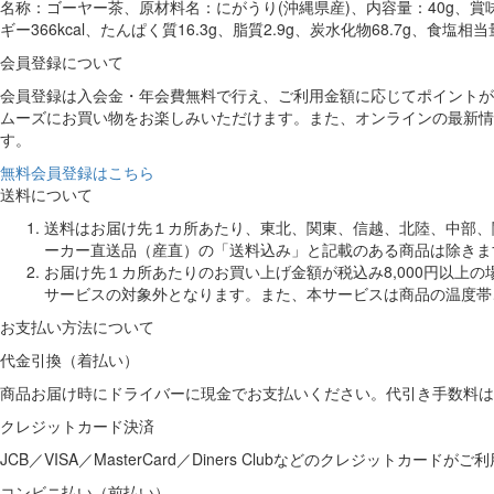
名称：ゴーヤー茶、原材料名：にがうり(沖縄県産)、内容量：40g、賞
ギー366kcal、たんぱく質16.3g、脂質2.9g、炭水化物68.7g、食塩相当量
会員登録について
会員登録は入会金・年会費無料で行え、ご利用金額に応じてポイントが
ムーズにお買い物をお楽しみいただけます。また、オンラインの最新情
す。
無料会員登録はこちら
送料について
送料はお届け先１カ所あたり、東北、関東、信越、北陸、中部、関
ーカー直送品（産直）の「送料込み」と記載のある商品は除きま
お届け先１カ所あたりのお買い上げ金額が税込み8,000円以上
サービスの対象外となります。また、本サービスは商品の温度帯
お支払い方法について
代金引換（着払い）
商品お届け時にドライバーに現金でお支払いください。代引き手数料は
クレジットカード決済
JCB／VISA／MasterCard／Diners Clubなどのクレジットカード
コンビニ払い（前払い）