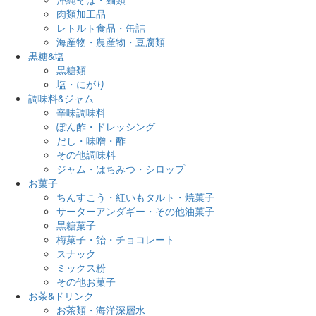
肉類加工品
レトルト食品・缶詰
海産物・農産物・豆腐類
黒糖&塩
黒糖類
塩・にがり
調味料&ジャム
辛味調味料
ぽん酢・ドレッシング
だし・味噌・酢
その他調味料
ジャム・はちみつ・シロップ
お菓子
ちんすこう・紅いもタルト・焼菓子
サーターアンダギー・その他油菓子
黒糖菓子
梅菓子・飴・チョコレート
スナック
ミックス粉
その他お菓子
お茶&ドリンク
お茶類・海洋深層水