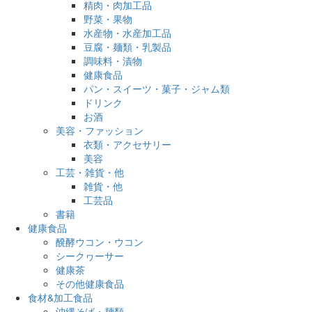
精肉・肉加工品
野菜・果物
水産物・水産加工品
豆腐・麺類・乳製品
調味料・漬物
健康食品
パン・スイーツ・菓子・ジャム類
ドリンク
お酒
美容・ファッション
衣類・アクセサリー
美容
工芸・雑貨・他
雑貨・他
工芸品
書籍
健康食品
醗酵ウコン・ウコン
シークヮーサー
健康茶
その他健康食品
食材&加工食品
沖縄そば・麺類