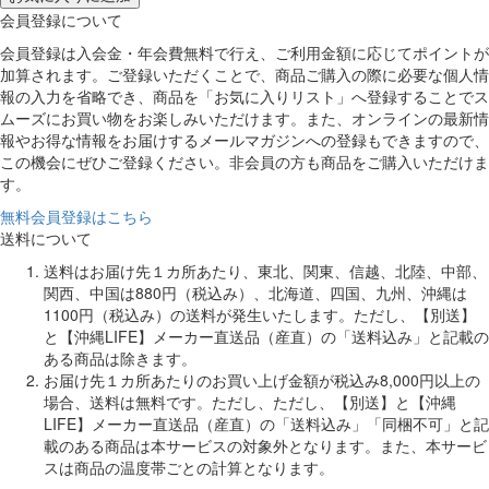
会員登録について
会員登録は入会金・年会費無料で行え、ご利用金額に応じてポイントが
加算されます。ご登録いただくことで、商品ご購入の際に必要な個人情
報の入力を省略でき、商品を「お気に入りリスト」へ登録することでス
ムーズにお買い物をお楽しみいただけます。また、オンラインの最新情
報やお得な情報をお届けするメールマガジンへの登録もできますので、
この機会にぜひご登録ください。非会員の方も商品をご購入いただけま
す。
無料会員登録はこちら
送料について
送料はお届け先１カ所あたり、東北、関東、信越、北陸、中部、
関西、中国は880円（税込み）、北海道、四国、九州、沖縄は
1100円（税込み）の送料が発生いたします。ただし、【別送】
と【沖縄LIFE】メーカー直送品（産直）の「送料込み」と記載の
ある商品は除きます。
お届け先１カ所あたりのお買い上げ金額が税込み8,000円以上の
場合、送料は無料です。ただし、ただし、【別送】と【沖縄
LIFE】メーカー直送品（産直）の「送料込み」「同梱不可」と記
載のある商品は本サービスの対象外となります。また、本サービ
スは商品の温度帯ごとの計算となります。