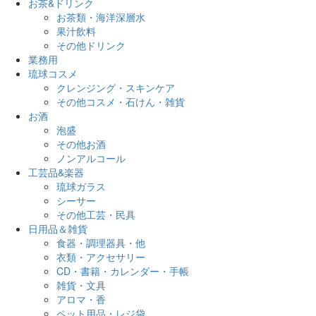
お茶&ドリンク
お茶類・海洋深層水
果汁飲料
その他ドリンク
業務用
琉球コスメ
クレンジング・スキンケア
その他コスメ・石けん・雑貨
お酒
泡盛
その他お酒
ノンアルコール
工芸品&楽器
琉球ガラス
シーサー
その他工芸・民具
日用品＆雑貨
食器・調理器具・他
衣類・アクセサリー
CD・書籍・カレンダー・手帳
雑貨・文具
アロマ・香
ペット用品・レジ袋