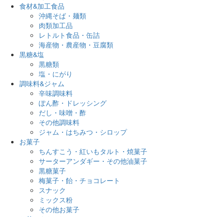
食材&加工食品
沖縄そば・麺類
肉類加工品
レトルト食品・缶詰
海産物・農産物・豆腐類
黒糖&塩
黒糖類
塩・にがり
調味料&ジャム
辛味調味料
ぽん酢・ドレッシング
だし・味噌・酢
その他調味料
ジャム・はちみつ・シロップ
お菓子
ちんすこう・紅いもタルト・焼菓子
サーターアンダギー・その他油菓子
黒糖菓子
梅菓子・飴・チョコレート
スナック
ミックス粉
その他お菓子