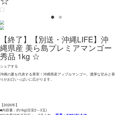
☆
【終了】【別送・沖縄LIFE】沖
縄県産 美ら島プレミアマンゴー
秀品 1kg ☆
シェアする
沖縄の夏を代表する果実！沖縄県産アップルマンゴー。濃厚な甘みと香
りがお口いっぱいに広がります。
【2026年】
■内容量：約1kg(目安2～3玉)
■注文受付終了目安：～7月
上旬
→
延長：7/29(水)まで