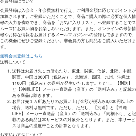
会員登録について
会員登録は入会金・年会費無料で行え、ご利用金額に応じてポイントが
加算されます。ご登録いただくことで、商品ご購入の際に必要な個人情
報の入力を省略でき、商品を「お気に入りリスト」へ登録することでス
ムーズにお買い物をお楽しみいただけます。また、オンラインの最新情
報やお得な情報をお届けするメールマガジンへの登録もできますので、
この機会にぜひご登録ください。非会員の方も商品をご購入いただけま
す。
無料会員登録はこちら
送料について
送料はお届け先１カ所あたり、東北、関東、信越、北陸、中部、
関西、中国は880円（税込み）、北海道、四国、九州、沖縄は
1100円（税込み）の送料が発生いたします。ただし、【別送】
と【沖縄LIFE】メーカー直送品（産直）の「送料込み」と記載の
ある商品は除きます。
お届け先１カ所あたりのお買い上げ金額が税込み8,000円以上の
場合、送料は無料です。ただし、ただし、【別送】と【沖縄
LIFE】メーカー直送品（産直）の「送料込み」「同梱不可」と記
載のある商品は本サービスの対象外となります。また、本サービ
スは商品の温度帯ごとの計算となります。
お支払い方法について