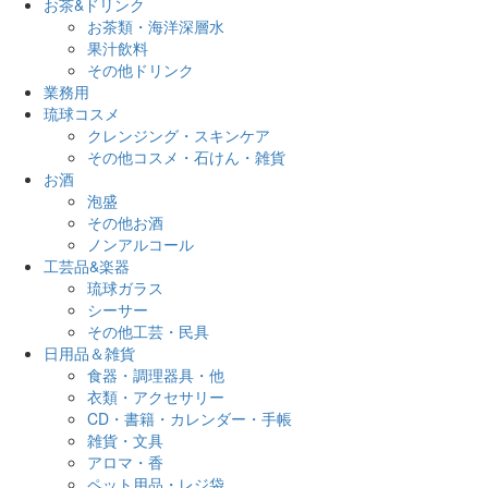
お茶&ドリンク
お茶類・海洋深層水
果汁飲料
その他ドリンク
業務用
琉球コスメ
クレンジング・スキンケア
その他コスメ・石けん・雑貨
お酒
泡盛
その他お酒
ノンアルコール
工芸品&楽器
琉球ガラス
シーサー
その他工芸・民具
日用品＆雑貨
食器・調理器具・他
衣類・アクセサリー
CD・書籍・カレンダー・手帳
雑貨・文具
アロマ・香
ペット用品・レジ袋