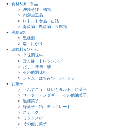
食材&加工食品
沖縄そば・麺類
肉類加工品
レトルト食品・缶詰
海産物・農産物・豆腐類
黒糖&塩
黒糖類
塩・にがり
調味料&ジャム
辛味調味料
ぽん酢・ドレッシング
だし・味噌・酢
その他調味料
ジャム・はちみつ・シロップ
お菓子
ちんすこう・紅いもタルト・焼菓子
サーターアンダギー・その他油菓子
黒糖菓子
梅菓子・飴・チョコレート
スナック
ミックス粉
その他お菓子