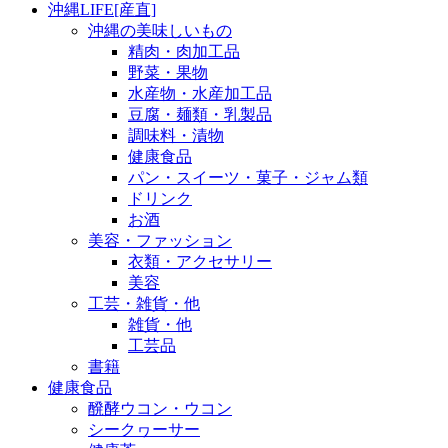
沖縄LIFE[産直]
沖縄の美味しいもの
精肉・肉加工品
野菜・果物
水産物・水産加工品
豆腐・麺類・乳製品
調味料・漬物
健康食品
パン・スイーツ・菓子・ジャム類
ドリンク
お酒
美容・ファッション
衣類・アクセサリー
美容
工芸・雑貨・他
雑貨・他
工芸品
書籍
健康食品
醗酵ウコン・ウコン
シークヮーサー