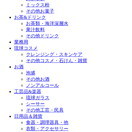
ミックス粉
その他お菓子
お茶&ドリンク
お茶類・海洋深層水
果汁飲料
その他ドリンク
業務用
琉球コスメ
クレンジング・スキンケア
その他コスメ・石けん・雑貨
お酒
泡盛
その他お酒
ノンアルコール
工芸品&楽器
琉球ガラス
シーサー
その他工芸・民具
日用品＆雑貨
食器・調理器具・他
衣類・アクセサリー