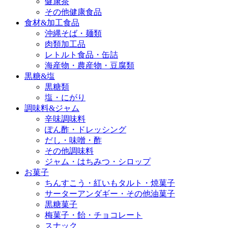
健康茶
その他健康食品
食材&加工食品
沖縄そば・麺類
肉類加工品
レトルト食品・缶詰
海産物・農産物・豆腐類
黒糖&塩
黒糖類
塩・にがり
調味料&ジャム
辛味調味料
ぽん酢・ドレッシング
だし・味噌・酢
その他調味料
ジャム・はちみつ・シロップ
お菓子
ちんすこう・紅いもタルト・焼菓子
サーターアンダギー・その他油菓子
黒糖菓子
梅菓子・飴・チョコレート
スナック