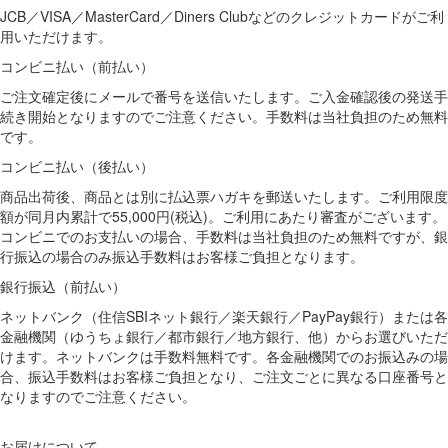
JCB／VISA／MasterCard／Diners Clubなどのクレジットカードがご利
用いただけます。
コンビニ払い（前払い）
ご注文確定後にメールで番号を送信いたします。ご入金確認後の発送手
続き開始となりますのでご注意ください。手数料は当社負担のため無料
です。
コンビニ払い（後払い）
商品出荷後、商品とは別に払込票ハガキを郵送いたします。ご利用限度
額が同月内累計で55,000円(税込)。ご利用にあたり審査がございます。
コンビニでのお支払いの場合、手数料は当社負担のため無料ですが、銀
行振込の場合のみ振込手数料はお客様ご負担となります。
銀行振込（前払い）
ネットバンク（住信SBIネット銀行／楽天銀行／PayPay銀行）または各
金融機関（ゆうちょ銀行／都市銀行／地方銀行、他）からお選びいただ
けます。ネットバンクは手数料無料です。各金融機関でのお振込みの場
合、振込手数料はお客様ご負担となり、ご注文ごとに異なる口座番号と
なりますのでご注意ください。
お届けについて