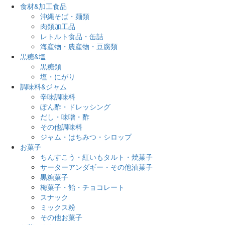
食材&加工食品
沖縄そば・麺類
肉類加工品
レトルト食品・缶詰
海産物・農産物・豆腐類
黒糖&塩
黒糖類
塩・にがり
調味料&ジャム
辛味調味料
ぽん酢・ドレッシング
だし・味噌・酢
その他調味料
ジャム・はちみつ・シロップ
お菓子
ちんすこう・紅いもタルト・焼菓子
サーターアンダギー・その他油菓子
黒糖菓子
梅菓子・飴・チョコレート
スナック
ミックス粉
その他お菓子