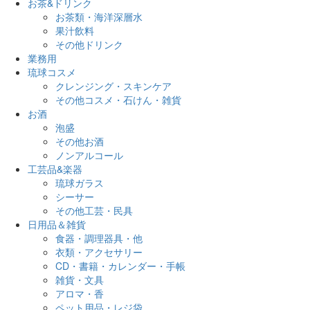
お茶&ドリンク
お茶類・海洋深層水
果汁飲料
その他ドリンク
業務用
琉球コスメ
クレンジング・スキンケア
その他コスメ・石けん・雑貨
お酒
泡盛
その他お酒
ノンアルコール
工芸品&楽器
琉球ガラス
シーサー
その他工芸・民具
日用品＆雑貨
食器・調理器具・他
衣類・アクセサリー
CD・書籍・カレンダー・手帳
雑貨・文具
アロマ・香
ペット用品・レジ袋