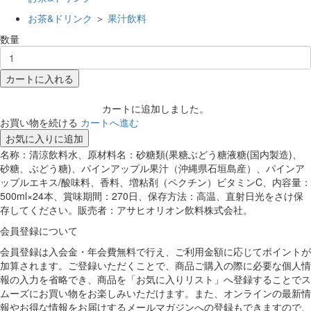
お茶&ドリンク
＞
果汁飲料
数量
カートに入れる
カートに追加しました。
お買い物を続ける
カートへ進む
お気に入りに追加
名称：清涼飲料水、原材料名：砂糖類(果糖ぶどう糖液糖(国内製造)、
砂糖、ぶどう糖)、パインアップル果汁（沖縄県石垣島産）、パインア
ップルエキス/酸味料、香料、増粘剤（ペクチン）ビタミンC、内容量：
500ml×24本、賞味期間：270日、保存方法：高温、直射日光をさけ保
存してください。販売者：アサヒオリオン飲料株式会社。
会員登録について
会員登録は入会金・年会費無料で行え、ご利用金額に応じてポイントが
加算されます。ご登録いただくことで、商品ご購入の際に必要な個人情
報の入力を省略でき、商品を「お気に入りリスト」へ登録することでス
ムーズにお買い物をお楽しみいただけます。また、オンラインの最新情
報やお得な情報をお届けするメールマガジンへの登録もできますので、