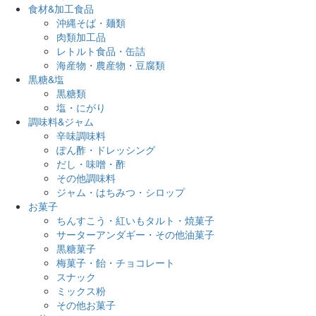
食材&加工食品
沖縄そば・麺類
肉類加工品
レトルト食品・缶詰
海産物・農産物・豆腐類
黒糖&塩
黒糖類
塩・にがり
調味料&ジャム
辛味調味料
ぽん酢・ドレッシング
だし・味噌・酢
その他調味料
ジャム・はちみつ・シロップ
お菓子
ちんすこう・紅いもタルト・焼菓子
サーターアンダギー・その他油菓子
黒糖菓子
梅菓子・飴・チョコレート
スナック
ミックス粉
その他お菓子