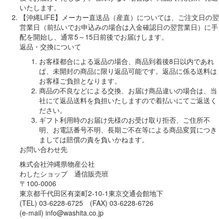
いたします。
【沖縄LIFE】メーカー直送品（産直）については、ご注文日の翌
営業日（前払いでお申込みの場合は入金確認日の翌営業日）に手
配を開始し、通常5～15日前後でお届けします。
返品・交換について
お客様都合による返品の場合、商品到着後8日以内であれ
ば、未開封の商品に限り返品可能です。返品に係る送料は
お客様ご負担となります。
商品の不良などによる交換、お届け商品違いの場合は、当
社にて返品送料を負担いたしますので着払いにてご返送く
ださい。
ギフト利用時のお届け先様のお受け取り拒否、ご住所不
明、お電話番号不明、長期ご不在等による商品変質につき
ましては賠償の責を負いかねます。
お問い合わせ先
株式会社沖縄県物産公社
わしたショップ 通信販売班
〒100-0006
東京都千代田区有楽町2-10-1東京交通会館地下
(TEL) 03-6228-6725 (FAX) 03-6228-6726
(e-mail) info@washita.co.jp