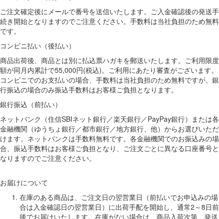
ご注文確定後にメールで番号を送信いたします。ご入金確認後の発送手
続き開始となりますのでご注意ください。手数料は当社負担のため無料
です。
コンビニ払い（後払い）
商品出荷後、商品とは別に払込票ハガキを郵送いたします。ご利用限度
額が同月内累計で55,000円(税込)。ご利用にあたり審査がございます。
コンビニでのお支払いの場合、手数料は当社負担のため無料ですが、銀
行振込の場合のみ振込手数料はお客様ご負担となります。
銀行振込（前払い）
ネットバンク（住信SBIネット銀行／楽天銀行／PayPay銀行）または各
金融機関（ゆうちょ銀行／都市銀行／地方銀行、他）からお選びいただ
けます。ネットバンクは手数料無料です。各金融機関でのお振込みの場
合、振込手数料はお客様ご負担となり、ご注文ごとに異なる口座番号と
なりますのでご注意ください。
お届けについて
在庫のある商品は、ご注文日の翌営業日（前払いでお申込みの場
合は入金確認日の翌営業日）に出荷手配を開始し、通常2～8日前
後でお届けいたします。在庫がない場合は、商品入荷次第、発送