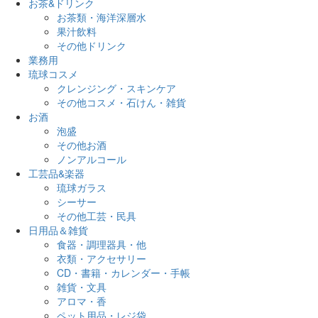
お茶&ドリンク
お茶類・海洋深層水
果汁飲料
その他ドリンク
業務用
琉球コスメ
クレンジング・スキンケア
その他コスメ・石けん・雑貨
お酒
泡盛
その他お酒
ノンアルコール
工芸品&楽器
琉球ガラス
シーサー
その他工芸・民具
日用品＆雑貨
食器・調理器具・他
衣類・アクセサリー
CD・書籍・カレンダー・手帳
雑貨・文具
アロマ・香
ペット用品・レジ袋