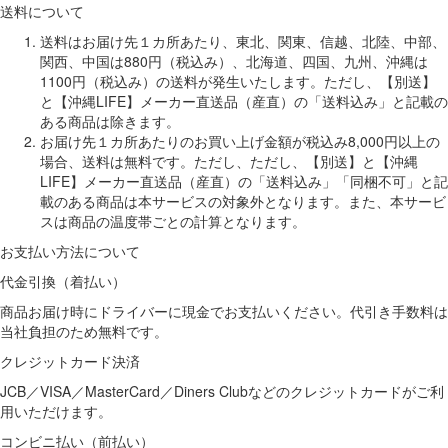
送料について
送料はお届け先１カ所あたり、東北、関東、信越、北陸、中部、
関西、中国は880円（税込み）、北海道、四国、九州、沖縄は
1100円（税込み）の送料が発生いたします。ただし、【別送】
と【沖縄LIFE】メーカー直送品（産直）の「送料込み」と記載の
ある商品は除きます。
お届け先１カ所あたりのお買い上げ金額が税込み8,000円以上の
場合、送料は無料です。ただし、ただし、【別送】と【沖縄
LIFE】メーカー直送品（産直）の「送料込み」「同梱不可」と記
載のある商品は本サービスの対象外となります。また、本サービ
スは商品の温度帯ごとの計算となります。
お支払い方法について
代金引換（着払い）
商品お届け時にドライバーに現金でお支払いください。代引き手数料は
当社負担のため無料です。
クレジットカード決済
JCB／VISA／MasterCard／Diners Clubなどのクレジットカードがご利
用いただけます。
コンビニ払い（前払い）