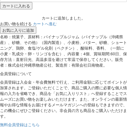
カートに入れる
カートに追加しました。
お買い物を続ける
カートへ進む
お気に入りに追加
名称：焼菓子、原材料：パイナップルジャム（パイナップル（沖縄県
産）、砂糖、その他）（国内製造）、小麦粉、バター、砂糖、ショート
ニング、鶏卵、食塩/ゲル化剤（ペクチン）、酸味料、香料、（一部に
小麦・乳成分・卵・リンゴを含む）、内容量：4個、賞味期間:60日、保
存方法：直射日光、高温多湿を避けて常温で保存してください。販売
者：株式会社沖縄県物産公社、製造所：有限会社日南物産。
会員登録について
会員登録は入会金・年会費無料で行え、ご利用金額に応じてポイントが
加算されます。ご登録いただくことで、商品ご購入の際に必要な個人情
報の入力を省略でき、商品を「お気に入りリスト」へ登録することでス
ムーズにお買い物をお楽しみいただけます。また、オンラインの最新情
報やお得な情報をお届けするメールマガジンへの登録もできますので、
この機会にぜひご登録ください。非会員の方も商品をご購入いただけま
す。
無料会員登録はこちら