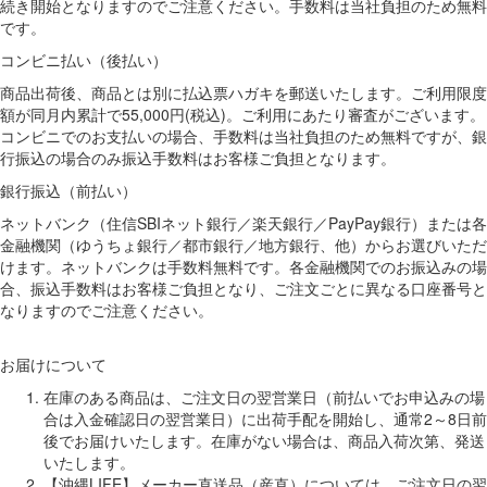
続き開始となりますのでご注意ください。手数料は当社負担のため無料
です。
コンビニ払い（後払い）
商品出荷後、商品とは別に払込票ハガキを郵送いたします。ご利用限度
額が同月内累計で55,000円(税込)。ご利用にあたり審査がございます。
コンビニでのお支払いの場合、手数料は当社負担のため無料ですが、銀
行振込の場合のみ振込手数料はお客様ご負担となります。
銀行振込（前払い）
ネットバンク（住信SBIネット銀行／楽天銀行／PayPay銀行）または各
金融機関（ゆうちょ銀行／都市銀行／地方銀行、他）からお選びいただ
けます。ネットバンクは手数料無料です。各金融機関でのお振込みの場
合、振込手数料はお客様ご負担となり、ご注文ごとに異なる口座番号と
なりますのでご注意ください。
お届けについて
在庫のある商品は、ご注文日の翌営業日（前払いでお申込みの場
合は入金確認日の翌営業日）に出荷手配を開始し、通常2～8日前
後でお届けいたします。在庫がない場合は、商品入荷次第、発送
いたします。
【沖縄LIFE】メーカー直送品（産直）については、ご注文日の翌