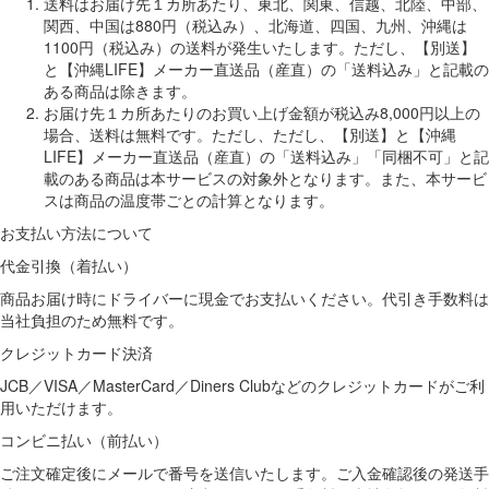
送料はお届け先１カ所あたり、東北、関東、信越、北陸、中部、
関西、中国は880円（税込み）、北海道、四国、九州、沖縄は
1100円（税込み）の送料が発生いたします。ただし、【別送】
と【沖縄LIFE】メーカー直送品（産直）の「送料込み」と記載の
ある商品は除きます。
お届け先１カ所あたりのお買い上げ金額が税込み8,000円以上の
場合、送料は無料です。ただし、ただし、【別送】と【沖縄
LIFE】メーカー直送品（産直）の「送料込み」「同梱不可」と記
載のある商品は本サービスの対象外となります。また、本サービ
スは商品の温度帯ごとの計算となります。
お支払い方法について
代金引換（着払い）
商品お届け時にドライバーに現金でお支払いください。代引き手数料は
当社負担のため無料です。
クレジットカード決済
JCB／VISA／MasterCard／Diners Clubなどのクレジットカードがご利
用いただけます。
コンビニ払い（前払い）
ご注文確定後にメールで番号を送信いたします。ご入金確認後の発送手