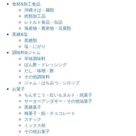
食材&加工食品
沖縄そば・麺類
肉類加工品
レトルト食品・缶詰
海産物・農産物・豆腐類
黒糖&塩
黒糖類
塩・にがり
調味料&ジャム
辛味調味料
ぽん酢・ドレッシング
だし・味噌・酢
その他調味料
ジャム・はちみつ・シロップ
お菓子
ちんすこう・紅いもタルト・焼菓子
サーターアンダギー・その他油菓子
黒糖菓子
梅菓子・飴・チョコレート
スナック
ミックス粉
その他お菓子