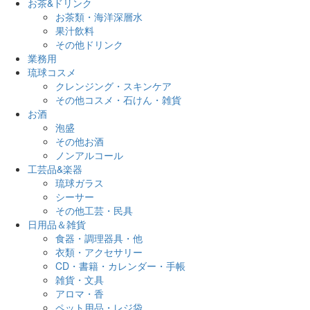
お茶&ドリンク
お茶類・海洋深層水
果汁飲料
その他ドリンク
業務用
琉球コスメ
クレンジング・スキンケア
その他コスメ・石けん・雑貨
お酒
泡盛
その他お酒
ノンアルコール
工芸品&楽器
琉球ガラス
シーサー
その他工芸・民具
日用品＆雑貨
食器・調理器具・他
衣類・アクセサリー
CD・書籍・カレンダー・手帳
雑貨・文具
アロマ・香
ペット用品・レジ袋