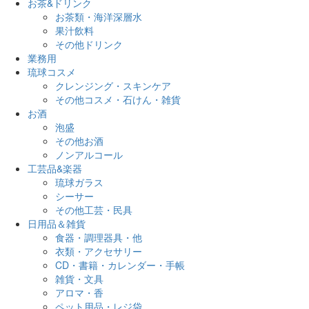
お茶&ドリンク
お茶類・海洋深層水
果汁飲料
その他ドリンク
業務用
琉球コスメ
クレンジング・スキンケア
その他コスメ・石けん・雑貨
お酒
泡盛
その他お酒
ノンアルコール
工芸品&楽器
琉球ガラス
シーサー
その他工芸・民具
日用品＆雑貨
食器・調理器具・他
衣類・アクセサリー
CD・書籍・カレンダー・手帳
雑貨・文具
アロマ・香
ペット用品・レジ袋