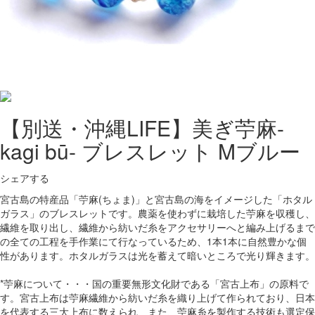
【別送・沖縄LIFE】美ぎ苧麻-
kagi bū- ブレスレット Mブルー
シェアする
宮古島の特産品「苧麻(ちょま)」と宮古島の海をイメージした「ホタル
ガラス」のブレスレットです。農薬を使わずに栽培した苧麻を収穫し、
繊維を取り出し、繊維から紡いだ糸をアクセサリーへと編み上げるまで
の全ての工程を手作業にて行なっているため、1本1本に自然豊かな個
性があります。ホタルガラスは光を蓄えて暗いところで光り輝きます。
*苧麻について・・・国の重要無形文化財である「宮古上布」の原料で
す。宮古上布は苧麻繊維から紡いだ糸を織り上げて作られており、日本
を代表する三大上布に数えられ、また、苧麻糸を製作する技術も選定保