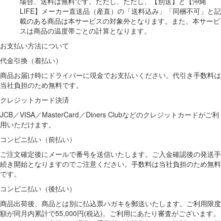
場合、送料は無料です。ただし、ただし、【別送】と【沖縄
LIFE】メーカー直送品（産直）の「送料込み」「同梱不可」と記
載のある商品は本サービスの対象外となります。また、本サービ
スは商品の温度帯ごとの計算となります。
お支払い方法について
代金引換（着払い）
商品お届け時にドライバーに現金でお支払いください。代引き手数料は
当社負担のため無料です。
クレジットカード決済
JCB／VISA／MasterCard／Diners Clubなどのクレジットカードがご利
用いただけます。
コンビニ払い（前払い）
ご注文確定後にメールで番号を送信いたします。ご入金確認後の発送手
続き開始となりますのでご注意ください。手数料は当社負担のため無料
です。
コンビニ払い（後払い）
商品出荷後、商品とは別に払込票ハガキを郵送いたします。ご利用限度
額が同月内累計で55,000円(税込)。ご利用にあたり審査がございます。