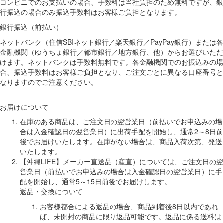
コンビニでのお支払いの場合、手数料は当社負担のため無料ですが、銀
行振込の場合のみ振込手数料はお客様ご負担となります。
銀行振込（前払い）
ネットバンク（住信SBIネット銀行／楽天銀行／PayPay銀行）または各
金融機関（ゆうちょ銀行／都市銀行／地方銀行、他）からお選びいただ
けます。ネットバンクは手数料無料です。各金融機関でのお振込みの場
合、振込手数料はお客様ご負担となり、ご注文ごとに異なる口座番号と
なりますのでご注意ください。
お届けについて
在庫のある商品は、ご注文日の翌営業日（前払いでお申込みの場
合は入金確認日の翌営業日）に出荷手配を開始し、通常2～8日前
後でお届けいたします。在庫がない場合は、商品入荷次第、発送
いたします。
【沖縄LIFE】メーカー直送品（産直）については、ご注文日の翌
営業日（前払いでお申込みの場合は入金確認日の翌営業日）に手
配を開始し、通常5～15日前後でお届けします。
返品・交換について
お客様都合による返品の場合、商品到着後8日以内であれ
ば、未開封の商品に限り返品可能です。返品に係る送料は