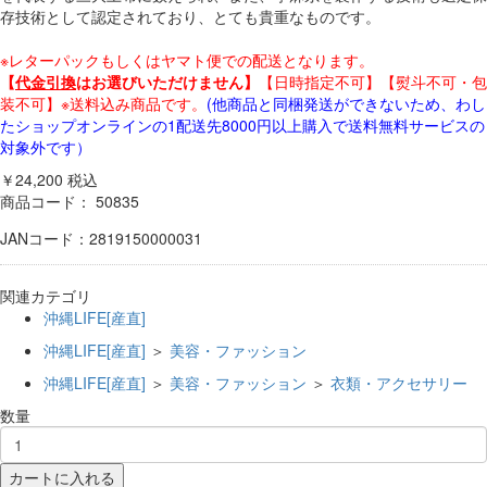
存技術として認定されており、とても貴重なものです。
※レターパックもしくはヤマト便での配送となります。
【
代金引換
はお選びいただけません】
【日時指定不可】【熨斗不可・包
装不可】※送料込み商品です。
(他商品と同梱発送ができないため、わし
たショップオンラインの1配送先8000円以上購入で送料無料サービスの
対象外です）
￥24,200
税込
商品コード：
50835
JANコード：2819150000031
関連カテゴリ
沖縄LIFE[産直]
沖縄LIFE[産直]
＞
美容・ファッション
沖縄LIFE[産直]
＞
美容・ファッション
＞
衣類・アクセサリー
数量
カートに入れる