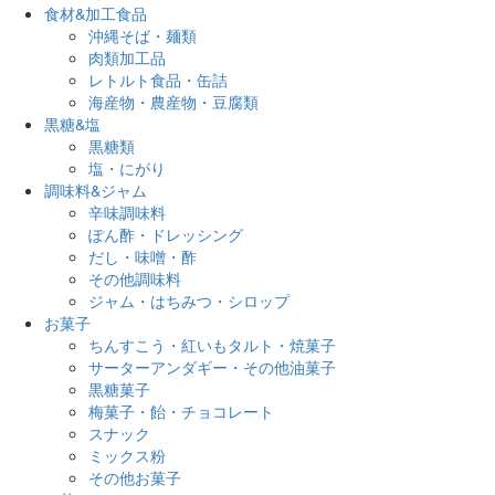
食材&加工食品
沖縄そば・麺類
肉類加工品
レトルト食品・缶詰
海産物・農産物・豆腐類
黒糖&塩
黒糖類
塩・にがり
調味料&ジャム
辛味調味料
ぽん酢・ドレッシング
だし・味噌・酢
その他調味料
ジャム・はちみつ・シロップ
お菓子
ちんすこう・紅いもタルト・焼菓子
サーターアンダギー・その他油菓子
黒糖菓子
梅菓子・飴・チョコレート
スナック
ミックス粉
その他お菓子