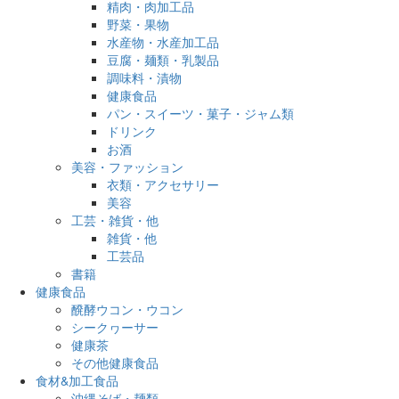
精肉・肉加工品
野菜・果物
水産物・水産加工品
豆腐・麺類・乳製品
調味料・漬物
健康食品
パン・スイーツ・菓子・ジャム類
ドリンク
お酒
美容・ファッション
衣類・アクセサリー
美容
工芸・雑貨・他
雑貨・他
工芸品
書籍
健康食品
醗酵ウコン・ウコン
シークヮーサー
健康茶
その他健康食品
食材&加工食品
沖縄そば・麺類