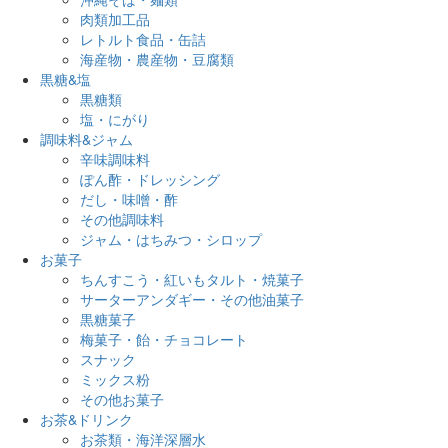
肉類加工品
レトルト食品・缶詰
海産物・農産物・豆腐類
黒糖&塩
黒糖類
塩・にがり
調味料&ジャム
辛味調味料
ぽん酢・ドレッシング
だし・味噌・酢
その他調味料
ジャム・はちみつ・シロップ
お菓子
ちんすこう・紅いもタルト・焼菓子
サーターアンダギー・その他油菓子
黒糖菓子
梅菓子・飴・チョコレート
スナック
ミックス粉
その他お菓子
お茶&ドリンク
お茶類・海洋深層水