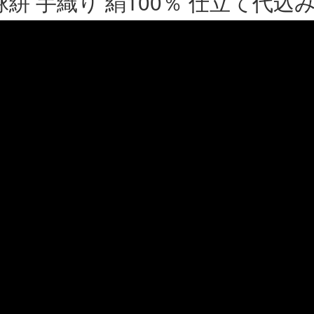
球絣 手織り 絹100％ 仕立て代込