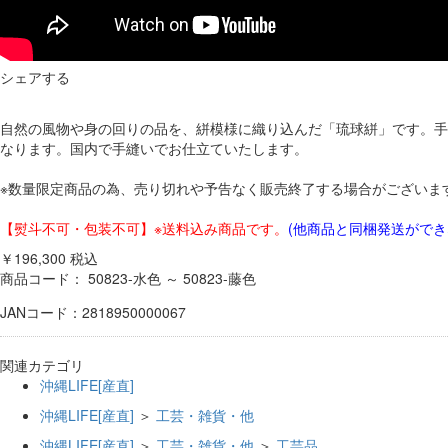
シェアする
自然の風物や身の回りの品を、絣模様に織り込んだ「琉球絣」です。手
なります。国内で手縫いでお仕立ていたします。
※数量限定商品の為、売り切れや予告なく販売終了する場合がございま
【熨斗不可・包装不可】※送料込み商品です。
(他商品と同梱発送がで
￥196,300
税込
商品コード：
50823-水色 ～ 50823-藤色
JANコード：2818950000067
関連カテゴリ
沖縄LIFE[産直]
沖縄LIFE[産直]
＞
工芸・雑貨・他
沖縄LIFE[産直]
＞
工芸・雑貨・他
＞
工芸品