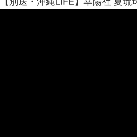
【別送・沖縄LIFE】幸陽社 夏琉