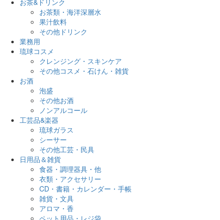
お茶&ドリンク
お茶類・海洋深層水
果汁飲料
その他ドリンク
業務用
琉球コスメ
クレンジング・スキンケア
その他コスメ・石けん・雑貨
お酒
泡盛
その他お酒
ノンアルコール
工芸品&楽器
琉球ガラス
シーサー
その他工芸・民具
日用品＆雑貨
食器・調理器具・他
衣類・アクセサリー
CD・書籍・カレンダー・手帳
雑貨・文具
アロマ・香
ペット用品・レジ袋