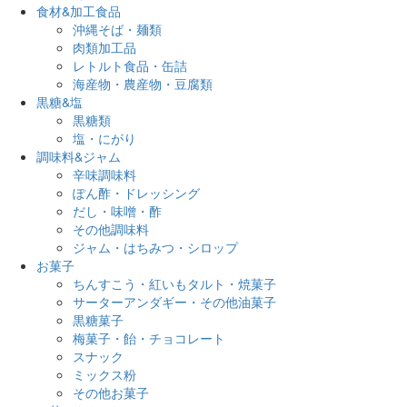
食材&加工食品
沖縄そば・麺類
肉類加工品
レトルト食品・缶詰
海産物・農産物・豆腐類
黒糖&塩
黒糖類
塩・にがり
調味料&ジャム
辛味調味料
ぽん酢・ドレッシング
だし・味噌・酢
その他調味料
ジャム・はちみつ・シロップ
お菓子
ちんすこう・紅いもタルト・焼菓子
サーターアンダギー・その他油菓子
黒糖菓子
梅菓子・飴・チョコレート
スナック
ミックス粉
その他お菓子