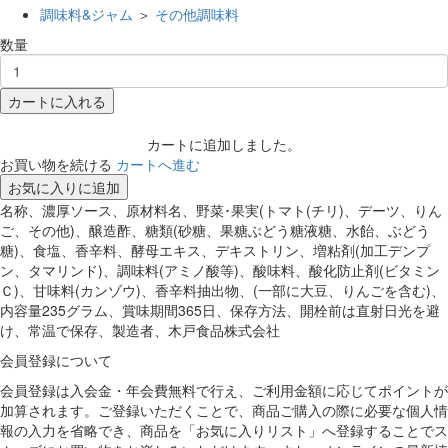
調味料&ジャム
＞
その他調味料
数量
カートに入れる
カートに追加しました。
お買い物を続ける
カートへ進む
お気に入りに追加
名称、濃厚ソース、原材料名、野菜･果実(トマト(チリ)、デーツ、りん
ご、その他)、醸造酢、糖類(砂糖、果糖ぶどう糖液糖、水飴、ぶどう
糖)、食塩、香辛料、酵母エキス、デキストリン、増粘剤(加工デンプ
ン、タマリンド)、調味料(アミノ酸等)、酸味料、酸化防止剤(ビタミン
Ｃ)、甘味料(カンゾウ)、香辛料抽出物、(一部に大豆、りんごを含む)、
内容量235グラム、賞味期間365日、保存方法、開栓前は直射日光を避
け、常温で保存、製造者、木戸食品株式会社
会員登録について
会員登録は入会金・年会費無料で行え、ご利用金額に応じてポイントが
加算されます。ご登録いただくことで、商品ご購入の際に必要な個人情
報の入力を省略でき、商品を「お気に入りリスト」へ登録することでス