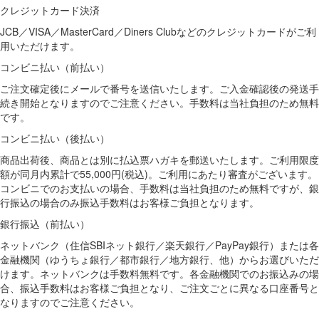
クレジットカード決済
JCB／VISA／MasterCard／Diners Clubなどのクレジットカードがご利
用いただけます。
コンビニ払い（前払い）
ご注文確定後にメールで番号を送信いたします。ご入金確認後の発送手
続き開始となりますのでご注意ください。手数料は当社負担のため無料
です。
コンビニ払い（後払い）
商品出荷後、商品とは別に払込票ハガキを郵送いたします。ご利用限度
額が同月内累計で55,000円(税込)。ご利用にあたり審査がございます。
コンビニでのお支払いの場合、手数料は当社負担のため無料ですが、銀
行振込の場合のみ振込手数料はお客様ご負担となります。
銀行振込（前払い）
ネットバンク（住信SBIネット銀行／楽天銀行／PayPay銀行）または各
金融機関（ゆうちょ銀行／都市銀行／地方銀行、他）からお選びいただ
けます。ネットバンクは手数料無料です。各金融機関でのお振込みの場
合、振込手数料はお客様ご負担となり、ご注文ごとに異なる口座番号と
なりますのでご注意ください。