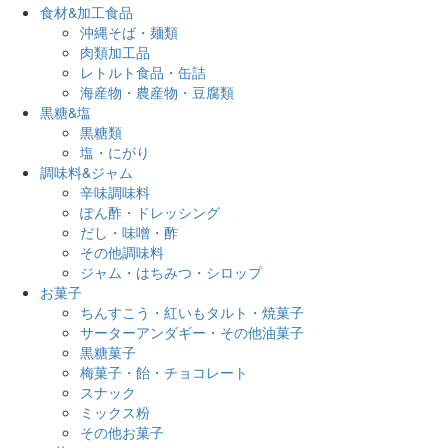
食材&加工食品
沖縄そば・麺類
肉類加工品
レトルト食品・缶詰
海産物・農産物・豆腐類
黒糖&塩
黒糖類
塩・にがり
調味料&ジャム
辛味調味料
ぽん酢・ドレッシング
だし・味噌・酢
その他調味料
ジャム・はちみつ・シロップ
お菓子
ちんすこう・紅いもタルト・焼菓子
サーターアンダギー・その他油菓子
黒糖菓子
梅菓子・飴・チョコレート
スナック
ミックス粉
その他お菓子