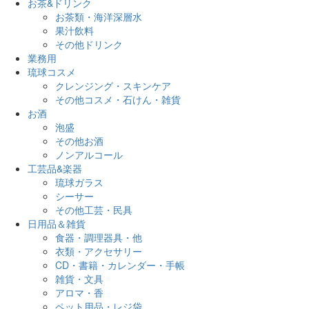
お茶&ドリンク
お茶類・海洋深層水
果汁飲料
その他ドリンク
業務用
琉球コスメ
クレンジング・スキンケア
その他コスメ・石けん・雑貨
お酒
泡盛
その他お酒
ノンアルコール
工芸品&楽器
琉球ガラス
シーサー
その他工芸・民具
日用品＆雑貨
食器・調理器具・他
衣類・アクセサリー
CD・書籍・カレンダー・手帳
雑貨・文具
アロマ・香
ペット用品・レジ袋