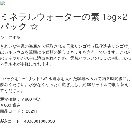
ミネラルウォーターの素 15g×2
パック ☆
シェアする
きれいな沖縄の海底から採取される天然サンゴ粒（風化造礁サンゴ粒）
はカルシウムを筆頭に多種類の通うミネラルを含有しています。これら
のミネラルが水中に溶出されるため、天然バランスのままの美味しいミ
ネラル水が手軽に作れます。
1パックを1〜2リットルの水道水を入れた容器へ入れて約８時間後にお
飲みください。水がなくなったら継ぎ足し、約60リットルで取り替え
てください。
通常価格：￥660
税込
￥660
税込
商品コード：
20291
JANコード：4938081000038