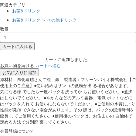
関連カテゴリ
お茶&ドリンク
お茶&ドリンク
＞
その他ドリンク
数量
カートに入れる
カートに追加しました。
お買い物を続ける
カートへ進む
お気に入りに追加
原材料：風化造礁さんご粒、銀 製造者：マリーンバイオ株式会社【ご
使用上のご注意】●使い始めはサンゴの微粉が出 る場合があります。
気になる様 でしたら一度パックを洗ってか らお使いください。●煮沸
はしないでください。 ●やかんなどのアルミ容器、電気 ポットなどに
はバックを入れて お使いにならないでください。●ご使用の水質により
性能が発揮 できない場合があります。その 際は、パックの浸漬時間を
延長 してご使用ください。●使用後のパックは、お住まいの 自治体で
定める方法で分別廃 棄してください。
会員登録について