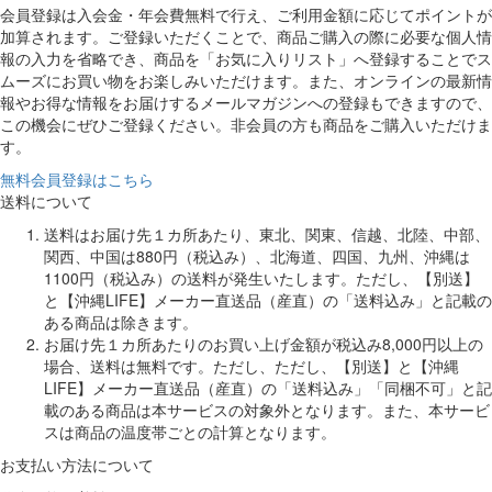
会員登録は入会金・年会費無料で行え、ご利用金額に応じてポイントが
加算されます。ご登録いただくことで、商品ご購入の際に必要な個人情
報の入力を省略でき、商品を「お気に入りリスト」へ登録することでス
ムーズにお買い物をお楽しみいただけます。また、オンラインの最新情
報やお得な情報をお届けするメールマガジンへの登録もできますので、
この機会にぜひご登録ください。非会員の方も商品をご購入いただけま
す。
無料会員登録はこちら
送料について
送料はお届け先１カ所あたり、東北、関東、信越、北陸、中部、
関西、中国は880円（税込み）、北海道、四国、九州、沖縄は
1100円（税込み）の送料が発生いたします。ただし、【別送】
と【沖縄LIFE】メーカー直送品（産直）の「送料込み」と記載の
ある商品は除きます。
お届け先１カ所あたりのお買い上げ金額が税込み8,000円以上の
場合、送料は無料です。ただし、ただし、【別送】と【沖縄
LIFE】メーカー直送品（産直）の「送料込み」「同梱不可」と記
載のある商品は本サービスの対象外となります。また、本サービ
スは商品の温度帯ごとの計算となります。
お支払い方法について