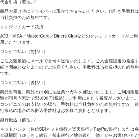
代金引換（着払い）
商品お届け時にドライバーに現金でお支払いください。代引き手数料は
当社負担のため無料です。
クレジットカード決済
JCB／VISA／MasterCard／Diners Clubなどのクレジットカードがご利
用いただけます。
コンビニ払い（前払い）
ご注文確定後にメールで番号を送信いたします。ご入金確認後の発送手
続き開始となりますのでご注意ください。手数料は当社負担のため無料
です。
コンビニ払い（後払い）
商品出荷後、商品とは別に払込票ハガキを郵送いたします。ご利用限度
額が同月内累計で55,000円(税込)。ご利用にあたり審査がございます。
コンビニでのお支払いの場合、手数料は当社負担のため無料ですが、銀
行振込の場合のみ振込手数料はお客様ご負担となります。
銀行振込（前払い）
ネットバンク（住信SBIネット銀行／楽天銀行／PayPay銀行）または各
金融機関（ゆうちょ銀行／都市銀行／地方銀行、他）からお選びいただ