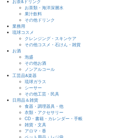
お茶&ドリンク
お茶類・海洋深層水
果汁飲料
その他ドリンク
業務用
琉球コスメ
クレンジング・スキンケア
その他コスメ・石けん・雑貨
お酒
泡盛
その他お酒
ノンアルコール
工芸品&楽器
琉球ガラス
シーサー
その他工芸・民具
日用品＆雑貨
食器・調理器具・他
衣類・アクセサリー
CD・書籍・カレンダー・手帳
雑貨・文具
アロマ・香
ペット用品・レジ袋