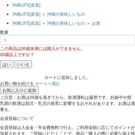
沖縄LIFE[産直]
沖縄LIFE[産直]
＞
沖縄の美味しいもの
沖縄LIFE[産直]
＞
沖縄の美味しいもの
＞
お酒
数量
この商品は20歳未満には購入ができません。
20歳以上ですか？
はい
いいえ
カートに追加しました。
お買い物を続ける
カートへ進む
お気に入りに追加
ご注意：お酒は20歳を過ぎてから。飲酒運転は厳禁です。妊娠中や授
乳期の飲酒は胎児・乳児の発育に影響するおそれがあります。お酒は適
量を。
会員登録について
会員登録は入会金・年会費無料で行え、ご利用金額に応じてポイントが
加算されます。ご登録いただくことで、商品ご購入の際に必要な個人情