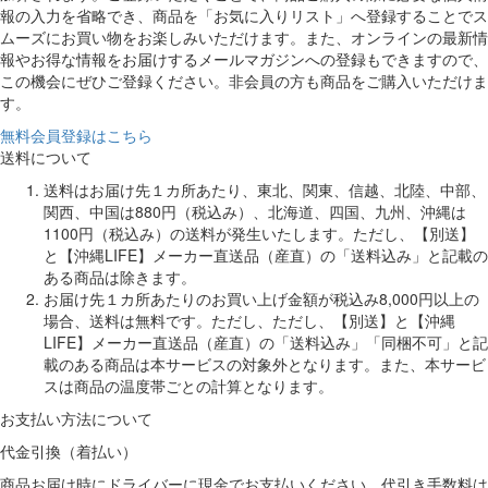
報の入力を省略でき、商品を「お気に入りリスト」へ登録することでス
ムーズにお買い物をお楽しみいただけます。また、オンラインの最新情
報やお得な情報をお届けするメールマガジンへの登録もできますので、
この機会にぜひご登録ください。非会員の方も商品をご購入いただけま
す。
無料会員登録はこちら
送料について
送料はお届け先１カ所あたり、東北、関東、信越、北陸、中部、
関西、中国は880円（税込み）、北海道、四国、九州、沖縄は
1100円（税込み）の送料が発生いたします。ただし、【別送】
と【沖縄LIFE】メーカー直送品（産直）の「送料込み」と記載の
ある商品は除きます。
お届け先１カ所あたりのお買い上げ金額が税込み8,000円以上の
場合、送料は無料です。ただし、ただし、【別送】と【沖縄
LIFE】メーカー直送品（産直）の「送料込み」「同梱不可」と記
載のある商品は本サービスの対象外となります。また、本サービ
スは商品の温度帯ごとの計算となります。
お支払い方法について
代金引換（着払い）
商品お届け時にドライバーに現金でお支払いください。代引き手数料は