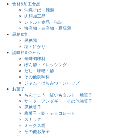
食材&加工食品
沖縄そば・麺類
肉類加工品
レトルト食品・缶詰
海産物・農産物・豆腐類
黒糖&塩
黒糖類
塩・にがり
調味料&ジャム
辛味調味料
ぽん酢・ドレッシング
だし・味噌・酢
その他調味料
ジャム・はちみつ・シロップ
お菓子
ちんすこう・紅いもタルト・焼菓子
サーターアンダギー・その他油菓子
黒糖菓子
梅菓子・飴・チョコレート
スナック
ミックス粉
その他お菓子