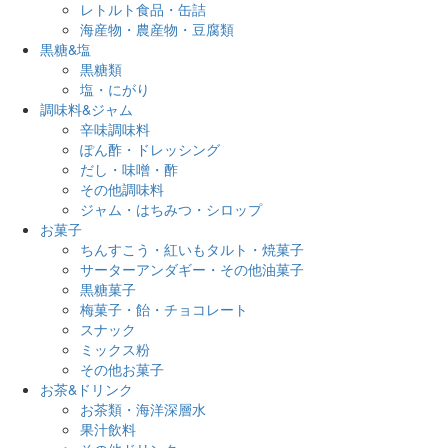
レトルト食品・缶詰
海産物・農産物・豆腐類
黒糖&塩
黒糖類
塩・にがり
調味料&ジャム
辛味調味料
ぽん酢・ドレッシング
だし・味噌・酢
その他調味料
ジャム・はちみつ・シロップ
お菓子
ちんすこう・紅いもタルト・焼菓子
サーターアンダギー・その他油菓子
黒糖菓子
梅菓子・飴・チョコレート
スナック
ミックス粉
その他お菓子
お茶&ドリンク
お茶類・海洋深層水
果汁飲料