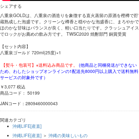
シェアする
八重泉GOLDは、八重泉の酒造りを象徴する直火蒸留の原酒を樫樽で貯
蔵熟成した泡盛です。クリーンな樽香と穏やかな泡盛香に、まろやかで
ほのかな甘味はバランスが良く、軽い口当たりです。クラッシュアイス
でロックがお薦めの飲み方です。 TWSC2020 焼酎部門 銅賞受賞
【セット内容】
八重泉ゴールド 720ml(25度)×1
【熨斗・包装可】※送料込み商品です。
(他商品と同梱発送ができない
ため、わしたショップオンラインの1配送先8000円以上購入で送料無料
サービスの対象外です）
￥3,077
税込
商品コード：
50199
JANコード：2809460000043
関連カテゴリ
沖縄LIFE[産直]
沖縄LIFE[産直]
＞
沖縄の美味しいもの