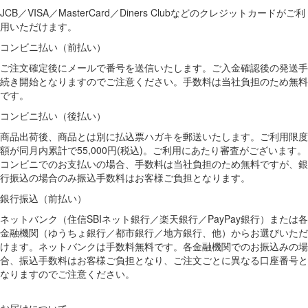
JCB／VISA／MasterCard／Diners Clubなどのクレジットカードがご利
用いただけます。
コンビニ払い（前払い）
ご注文確定後にメールで番号を送信いたします。ご入金確認後の発送手
続き開始となりますのでご注意ください。手数料は当社負担のため無料
です。
コンビニ払い（後払い）
商品出荷後、商品とは別に払込票ハガキを郵送いたします。ご利用限度
額が同月内累計で55,000円(税込)。ご利用にあたり審査がございます。
コンビニでのお支払いの場合、手数料は当社負担のため無料ですが、銀
行振込の場合のみ振込手数料はお客様ご負担となります。
銀行振込（前払い）
ネットバンク（住信SBIネット銀行／楽天銀行／PayPay銀行）または各
金融機関（ゆうちょ銀行／都市銀行／地方銀行、他）からお選びいただ
けます。ネットバンクは手数料無料です。各金融機関でのお振込みの場
合、振込手数料はお客様ご負担となり、ご注文ごとに異なる口座番号と
なりますのでご注意ください。
お届けについて