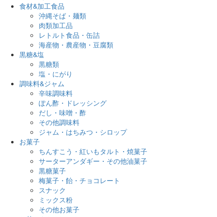
食材&加工食品
沖縄そば・麺類
肉類加工品
レトルト食品・缶詰
海産物・農産物・豆腐類
黒糖&塩
黒糖類
塩・にがり
調味料&ジャム
辛味調味料
ぽん酢・ドレッシング
だし・味噌・酢
その他調味料
ジャム・はちみつ・シロップ
お菓子
ちんすこう・紅いもタルト・焼菓子
サーターアンダギー・その他油菓子
黒糖菓子
梅菓子・飴・チョコレート
スナック
ミックス粉
その他お菓子