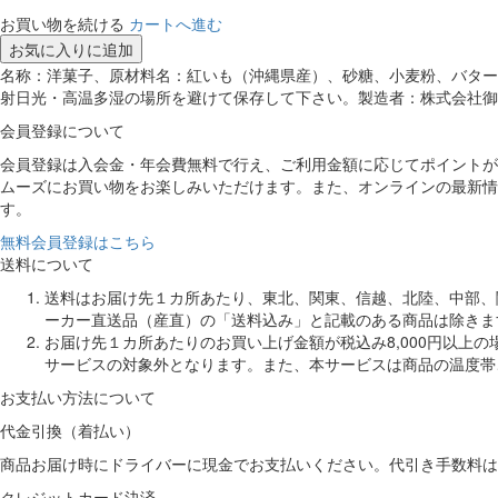
お買い物を続ける
カートへ進む
お気に入りに追加
名称：洋菓子、原材料名：紅いも（沖縄県産）、砂糖、小麦粉、バター
射日光・高温多湿の場所を避けて保存して下さい。製造者：株式会社御菓子御殿、栄
会員登録について
会員登録は入会金・年会費無料で行え、ご利用金額に応じてポイントが
ムーズにお買い物をお楽しみいただけます。また、オンラインの最新情
す。
無料会員登録はこちら
送料について
送料はお届け先１カ所あたり、東北、関東、信越、北陸、中部、関
ーカー直送品（産直）の「送料込み」と記載のある商品は除きま
お届け先１カ所あたりのお買い上げ金額が税込み8,000円以上
サービスの対象外となります。また、本サービスは商品の温度帯
お支払い方法について
代金引換（着払い）
商品お届け時にドライバーに現金でお支払いください。代引き手数料は
クレジットカード決済