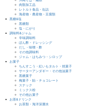
肉類加工品
レトルト食品・缶詰
海産物・農産物・豆腐類
黒糖&塩
黒糖類
塩・にがり
調味料&ジャム
辛味調味料
ぽん酢・ドレッシング
だし・味噌・酢
その他調味料
ジャム・はちみつ・シロップ
お菓子
ちんすこう・紅いもタルト・焼菓子
サーターアンダギー・その他油菓子
黒糖菓子
梅菓子・飴・チョコレート
スナック
ミックス粉
その他お菓子
お茶&ドリンク
お茶類・海洋深層水