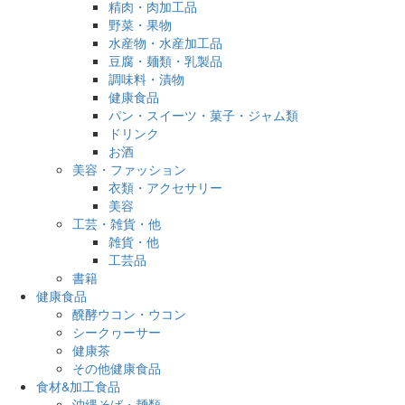
精肉・肉加工品
野菜・果物
水産物・水産加工品
豆腐・麺類・乳製品
調味料・漬物
健康食品
パン・スイーツ・菓子・ジャム類
ドリンク
お酒
美容・ファッション
衣類・アクセサリー
美容
工芸・雑貨・他
雑貨・他
工芸品
書籍
健康食品
醗酵ウコン・ウコン
シークヮーサー
健康茶
その他健康食品
食材&加工食品
沖縄そば・麺類