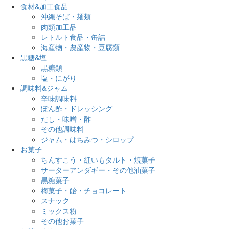
食材&加工食品
沖縄そば・麺類
肉類加工品
レトルト食品・缶詰
海産物・農産物・豆腐類
黒糖&塩
黒糖類
塩・にがり
調味料&ジャム
辛味調味料
ぽん酢・ドレッシング
だし・味噌・酢
その他調味料
ジャム・はちみつ・シロップ
お菓子
ちんすこう・紅いもタルト・焼菓子
サーターアンダギー・その他油菓子
黒糖菓子
梅菓子・飴・チョコレート
スナック
ミックス粉
その他お菓子