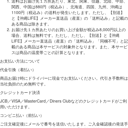
送料はお届け先１カ所あたり、東北、関東、信越、北陸、中部、
関西、中国は880円（税込み）、北海道、四国、九州、沖縄は
1100円（税込み）の送料が発生いたします。ただし、【別送】
と【沖縄LIFE】メーカー直送品（産直）の「送料込み」と記載の
ある商品は除きます。
お届け先１カ所あたりのお買い上げ金額が税込み8,000円以上の
場合、送料は無料です。ただし、ただし、【別送】と【沖縄
LIFE】メーカー直送品（産直）の「送料込み」「同梱不可」と記
載のある商品は本サービスの対象外となります。また、本サービ
スは商品の温度帯ごとの計算となります。
お支払い方法について
代金引換（着払い）
商品お届け時にドライバーに現金でお支払いください。代引き手数料は
当社負担のため無料です。
クレジットカード決済
JCB／VISA／MasterCard／Diners Clubなどのクレジットカードがご利
用いただけます。
コンビニ払い（前払い）
ご注文確定後にメールで番号を送信いたします。ご入金確認後の発送手