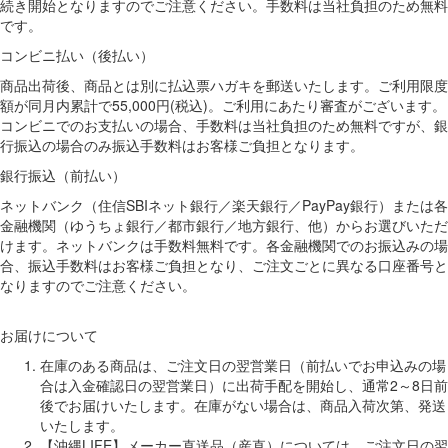
続き開始となりますのでご注意ください。手数料は当社負担のため無料
です。
コンビニ払い（後払い）
商品出荷後、商品とは別に払込票ハガキを郵送いたします。ご利用限度
額が同月内累計で55,000円(税込)。ご利用にあたり審査がございます。
コンビニでのお支払いの場合、手数料は当社負担のため無料ですが、銀
行振込の場合のみ振込手数料はお客様ご負担となります。
銀行振込（前払い）
ネットバンク（住信SBIネット銀行／楽天銀行／PayPay銀行）または各
金融機関（ゆうちょ銀行／都市銀行／地方銀行、他）からお選びいただ
けます。ネットバンクは手数料無料です。各金融機関でのお振込みの場
合、振込手数料はお客様ご負担となり、ご注文ごとに異なる口座番号と
なりますのでご注意ください。
お届けについて
在庫のある商品は、ご注文日の翌営業日（前払いでお申込みの場
合は入金確認日の翌営業日）に出荷手配を開始し、通常2～8日前
後でお届けいたします。在庫がない場合は、商品入荷次第、発送
いたします。
【沖縄LIFE】メーカー直送品（産直）については、ご注文日の翌