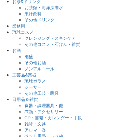
お茶&ドリンク
お茶類・海洋深層水
果汁飲料
その他ドリンク
業務用
琉球コスメ
クレンジング・スキンケア
その他コスメ・石けん・雑貨
お酒
泡盛
その他お酒
ノンアルコール
工芸品&楽器
琉球ガラス
シーサー
その他工芸・民具
日用品＆雑貨
食器・調理器具・他
衣類・アクセサリー
CD・書籍・カレンダー・手帳
雑貨・文具
アロマ・香
ペット用品・レジ袋