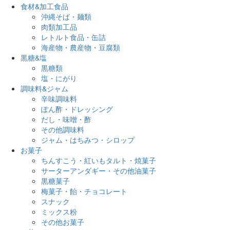
食材&加工食品
沖縄そば・麺類
肉類加工品
レトルト食品・缶詰
海産物・農産物・豆腐類
黒糖&塩
黒糖類
塩・にがり
調味料&ジャム
辛味調味料
ぽん酢・ドレッシング
だし・味噌・酢
その他調味料
ジャム・はちみつ・シロップ
お菓子
ちんすこう・紅いもタルト・焼菓子
サーターアンダギー・その他油菓子
黒糖菓子
梅菓子・飴・チョコレート
スナック
ミックス粉
その他お菓子