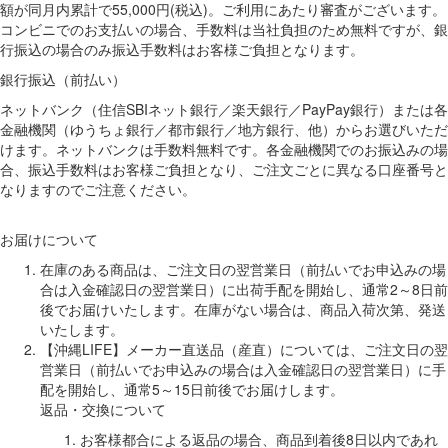
額が同月内累計で55,000円(税込)。ご利用にあたり審査がございます。
コンビニでのお支払いの場合、手数料は当社負担のため無料ですが、銀
行振込の場合のみ振込手数料はお客様ご負担となります。
銀行振込（前払い）
ネットバンク（住信SBIネット銀行／楽天銀行／PayPay銀行）または各
金融機関（ゆうちょ銀行／都市銀行／地方銀行、他）からお選びいただ
けます。ネットバンクは手数料無料です。各金融機関でのお振込みの場
合、振込手数料はお客様ご負担となり、ご注文ごとに異なる口座番号と
なりますのでご注意ください。
お届けについて
在庫のある商品は、ご注文日の翌営業日（前払いでお申込みの場
合は入金確認日の翌営業日）に出荷手配を開始し、通常2～8日前
後でお届けいたします。在庫がない場合は、商品入荷次第、発送
いたします。
【沖縄LIFE】メーカー直送品（産直）については、ご注文日の翌
営業日（前払いでお申込みの場合は入金確認日の翌営業日）に手
配を開始し、通常5～15日前後でお届けします。
返品・交換について
お客様都合による返品の場合、商品到着後8日以内であれ