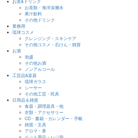
お茶&ドリンク
お茶類・海洋深層水
果汁飲料
その他ドリンク
業務用
琉球コスメ
クレンジング・スキンケア
その他コスメ・石けん・雑貨
お酒
泡盛
その他お酒
ノンアルコール
工芸品&楽器
琉球ガラス
シーサー
その他工芸・民具
日用品＆雑貨
食器・調理器具・他
衣類・アクセサリー
CD・書籍・カレンダー・手帳
雑貨・文具
アロマ・香
ペット用品・レジ袋