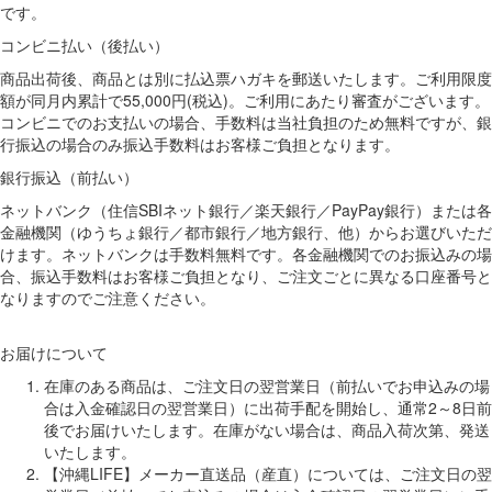
です。
コンビニ払い（後払い）
商品出荷後、商品とは別に払込票ハガキを郵送いたします。ご利用限度
額が同月内累計で55,000円(税込)。ご利用にあたり審査がございます。
コンビニでのお支払いの場合、手数料は当社負担のため無料ですが、銀
行振込の場合のみ振込手数料はお客様ご負担となります。
銀行振込（前払い）
ネットバンク（住信SBIネット銀行／楽天銀行／PayPay銀行）または各
金融機関（ゆうちょ銀行／都市銀行／地方銀行、他）からお選びいただ
けます。ネットバンクは手数料無料です。各金融機関でのお振込みの場
合、振込手数料はお客様ご負担となり、ご注文ごとに異なる口座番号と
なりますのでご注意ください。
お届けについて
在庫のある商品は、ご注文日の翌営業日（前払いでお申込みの場
合は入金確認日の翌営業日）に出荷手配を開始し、通常2～8日前
後でお届けいたします。在庫がない場合は、商品入荷次第、発送
いたします。
【沖縄LIFE】メーカー直送品（産直）については、ご注文日の翌