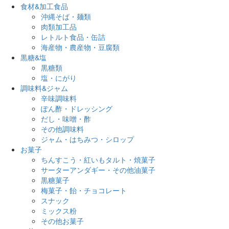
食材&加工食品
沖縄そば・麺類
肉類加工品
レトルト食品・缶詰
海産物・農産物・豆腐類
黒糖&塩
黒糖類
塩・にがり
調味料&ジャム
辛味調味料
ぽん酢・ドレッシング
だし・味噌・酢
その他調味料
ジャム・はちみつ・シロップ
お菓子
ちんすこう・紅いもタルト・焼菓子
サーターアンダギー・その他油菓子
黒糖菓子
梅菓子・飴・チョコレート
スナック
ミックス粉
その他お菓子