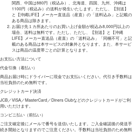
関西、中国は880円（税込み）、北海道、四国、九州、沖縄は
1100円（税込み）の送料が発生いたします。ただし、【別送】
と【沖縄LIFE】メーカー直送品（産直）の「送料込み」と記載の
ある商品は除きます。
お届け先１カ所あたりのお買い上げ金額が税込み8,000円以上の
場合、送料は無料です。ただし、ただし、【別送】と【沖縄
LIFE】メーカー直送品（産直）の「送料込み」「同梱不可」と記
載のある商品は本サービスの対象外となります。また、本サービ
スは商品の温度帯ごとの計算となります。
お支払い方法について
代金引換（着払い）
商品お届け時にドライバーに現金でお支払いください。代引き手数料は
当社負担のため無料です。
クレジットカード決済
JCB／VISA／MasterCard／Diners Clubなどのクレジットカードがご利
用いただけます。
コンビニ払い（前払い）
ご注文確定後にメールで番号を送信いたします。ご入金確認後の発送手
続き開始となりますのでご注意ください。手数料は当社負担のため無料