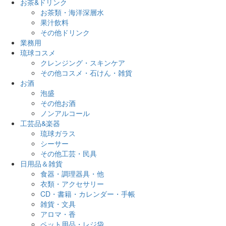
お茶&ドリンク
お茶類・海洋深層水
果汁飲料
その他ドリンク
業務用
琉球コスメ
クレンジング・スキンケア
その他コスメ・石けん・雑貨
お酒
泡盛
その他お酒
ノンアルコール
工芸品&楽器
琉球ガラス
シーサー
その他工芸・民具
日用品＆雑貨
食器・調理器具・他
衣類・アクセサリー
CD・書籍・カレンダー・手帳
雑貨・文具
アロマ・香
ペット用品・レジ袋