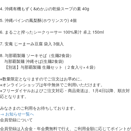
4. 沖縄有機もずく&めかぶの乾燥スープの素 40g
5. 沖縄パインの鳳梨酥(ホウリンスウ) 4個
6. まるごと搾ったシークヮーサー 100%果汁 卓上 150ml
7. 安庵 じーまーみ豆腐 袋入 3個入
8. 与那覇製麺 ソーキそば（生麺2食袋）
与那覇製麺 沖縄そば(生麺2食袋)
【別送】与那覇製麺 生麺セット（２食入り×４袋）
※数量限定となりますのでご注文はお早めに。
※オンラインショップは年中無休でご利用いただけます。
※フリーダイヤルおよびご注文対応・商品発送は、1月4日以降、順次対
応となります。
みなさまのご利用をお待ちしております。
→ お知らせ一覧へ
会員登録について
会員登録は入会金・年会費無料で行え、ご利用金額に応じてポイントが