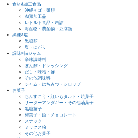
食材&加工食品
沖縄そば・麺類
肉類加工品
レトルト食品・缶詰
海産物・農産物・豆腐類
黒糖&塩
黒糖類
塩・にがり
調味料&ジャム
辛味調味料
ぽん酢・ドレッシング
だし・味噌・酢
その他調味料
ジャム・はちみつ・シロップ
お菓子
ちんすこう・紅いもタルト・焼菓子
サーターアンダギー・その他油菓子
黒糖菓子
梅菓子・飴・チョコレート
スナック
ミックス粉
その他お菓子