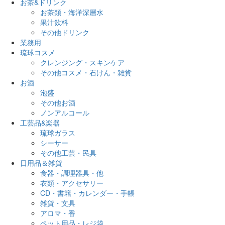
お茶&ドリンク
お茶類・海洋深層水
果汁飲料
その他ドリンク
業務用
琉球コスメ
クレンジング・スキンケア
その他コスメ・石けん・雑貨
お酒
泡盛
その他お酒
ノンアルコール
工芸品&楽器
琉球ガラス
シーサー
その他工芸・民具
日用品＆雑貨
食器・調理器具・他
衣類・アクセサリー
CD・書籍・カレンダー・手帳
雑貨・文具
アロマ・香
ペット用品・レジ袋