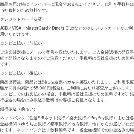
商品お届け時にドライバーに現金でお支払いください。代引き手数料は
当社負担のため無料です。
クレジットカード決済
JCB／VISA／MasterCard／Diners Clubなどのクレジットカードがご利
用いただけます。
コンビニ払い（前払い）
ご注文確定後にメールで番号を送信いたします。ご入金確認後の発送手
続き開始となりますのでご注意ください。手数料は当社負担のため無料
です。
コンビニ払い（後払い）
商品出荷後、商品とは別に払込票ハガキを郵送いたします。ご利用限度
額が同月内累計で55,000円(税込)。ご利用にあたり審査がございます。
コンビニでのお支払いの場合、手数料は当社負担のため無料ですが、銀
行振込の場合のみ振込手数料はお客様ご負担となります。
銀行振込（前払い）
ネットバンク（住信SBIネット銀行／楽天銀行／PayPay銀行）または各
金融機関（ゆうちょ銀行／都市銀行／地方銀行、他）からお選びいただ
けます。ネットバンクは手数料無料です。各金融機関でのお振込みの場