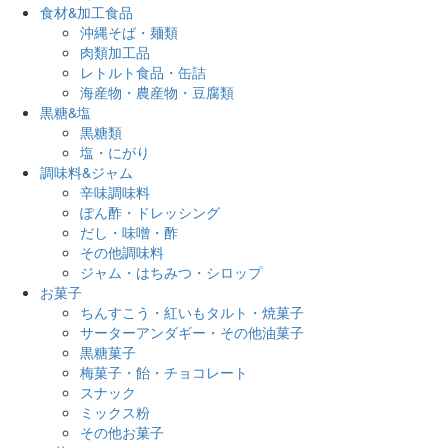
食材&加工食品
沖縄そば・麺類
肉類加工品
レトルト食品・缶詰
海産物・農産物・豆腐類
黒糖&塩
黒糖類
塩・にがり
調味料&ジャム
辛味調味料
ぽん酢・ドレッシング
だし・味噌・酢
その他調味料
ジャム・はちみつ・シロップ
お菓子
ちんすこう・紅いもタルト・焼菓子
サーターアンダギー・その他油菓子
黒糖菓子
梅菓子・飴・チョコレート
スナック
ミックス粉
その他お菓子