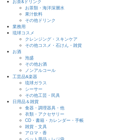
お茶&ドリンク
お茶類・海洋深層水
果汁飲料
その他ドリンク
業務用
琉球コスメ
クレンジング・スキンケア
その他コスメ・石けん・雑貨
お酒
泡盛
その他お酒
ノンアルコール
工芸品&楽器
琉球ガラス
シーサー
その他工芸・民具
日用品＆雑貨
食器・調理器具・他
衣類・アクセサリー
CD・書籍・カレンダー・手帳
雑貨・文具
アロマ・香
ペット用品・レジ袋