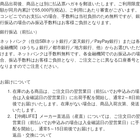
商品出荷後、商品とは別に払込票ハガキを郵送いたします。ご利用限度
額が同月内累計で55,000円(税込)。ご利用にあたり審査がございます。
コンビニでのお支払いの場合、手数料は当社負担のため無料ですが、銀
行振込の場合のみ振込手数料はお客様ご負担となります。
銀行振込（前払い）
ネットバンク（住信SBIネット銀行／楽天銀行／PayPay銀行）または各
金融機関（ゆうちょ銀行／都市銀行／地方銀行、他）からお選びいただ
けます。ネットバンクは手数料無料です。各金融機関でのお振込みの場
合、振込手数料はお客様ご負担となり、ご注文ごとに異なる口座番号と
なりますのでご注意ください。
お届けについて
在庫のある商品は、ご注文日の翌営業日（前払いでお申込みの場
合は入金確認日の翌営業日）に出荷手配を開始し、通常2～8日前
後でお届けいたします。在庫がない場合は、商品入荷次第、発送
いたします。
【沖縄LIFE】メーカー直送品（産直）については、ご注文日の翌
営業日（前払いでお申込みの場合は入金確認日の翌営業日）に手
配を開始し、通常5～15日前後でお届けします。
返品・交換について