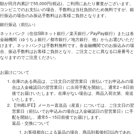
額が同月内累計で55,000円(税込)。ご利用にあたり審査がございます。
コンビニでのお支払いの場合、手数料は当社負担のため無料ですが、銀
行振込の場合のみ振込手数料はお客様ご負担となります。
銀行振込（前払い）
ネットバンク（住信SBIネット銀行／楽天銀行／PayPay銀行）または各
金融機関（ゆうちょ銀行／都市銀行／地方銀行、他）からお選びいただ
けます。ネットバンクは手数料無料です。各金融機関でのお振込みの場
合、振込手数料はお客様ご負担となり、ご注文ごとに異なる口座番号と
なりますのでご注意ください。
お届けについて
在庫のある商品は、ご注文日の翌営業日（前払いでお申込みの場
合は入金確認日の翌営業日）に出荷手配を開始し、通常2～8日前
後でお届けいたします。在庫がない場合は、商品入荷次第、発送
いたします。
【沖縄LIFE】メーカー直送品（産直）については、ご注文日の翌
営業日（前払いでお申込みの場合は入金確認日の翌営業日）に手
配を開始し、通常5～15日前後でお届けします。
返品・交換について
お客様都合による返品の場合、商品到着後8日以内であれ