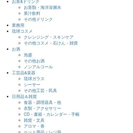
お茶&ドリンク
お茶類・海洋深層水
果汁飲料
その他ドリンク
業務用
琉球コスメ
クレンジング・スキンケア
その他コスメ・石けん・雑貨
お酒
泡盛
その他お酒
ノンアルコール
工芸品&楽器
琉球ガラス
シーサー
その他工芸・民具
日用品＆雑貨
食器・調理器具・他
衣類・アクセサリー
CD・書籍・カレンダー・手帳
雑貨・文具
アロマ・香
ペット用品・レジ袋