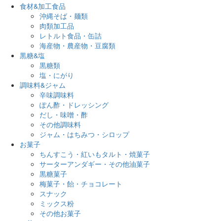
食材&加工食品
沖縄そば・麺類
肉類加工品
レトルト食品・缶詰
海産物・農産物・豆腐類
黒糖&塩
黒糖類
塩・にがり
調味料&ジャム
辛味調味料
ぽん酢・ドレッシング
だし・味噌・酢
その他調味料
ジャム・はちみつ・シロップ
お菓子
ちんすこう・紅いもタルト・焼菓子
サーターアンダギー・その他油菓子
黒糖菓子
梅菓子・飴・チョコレート
スナック
ミックス粉
その他お菓子