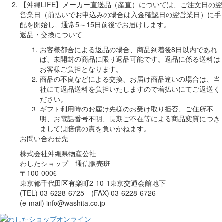
【沖縄LIFE】メーカー直送品（産直）については、ご注文日の翌
営業日（前払いでお申込みの場合は入金確認日の翌営業日）に手
配を開始し、通常5～15日前後でお届けします。
返品・交換について
お客様都合による返品の場合、商品到着後8日以内であれ
ば、未開封の商品に限り返品可能です。返品に係る送料は
お客様ご負担となります。
商品の不良などによる交換、お届け商品違いの場合は、当
社にて返品送料を負担いたしますので着払いにてご返送く
ださい。
ギフト利用時のお届け先様のお受け取り拒否、ご住所不
明、お電話番号不明、長期ご不在等による商品変質につき
ましては賠償の責を負いかねます。
お問い合わせ先
株式会社沖縄県物産公社
わしたショップ 通信販売班
〒100-0006
東京都千代田区有楽町2-10-1東京交通会館地下
(TEL) 03-6228-6725 (FAX) 03-6228-6726
(e-mail) info@washita.co.jp