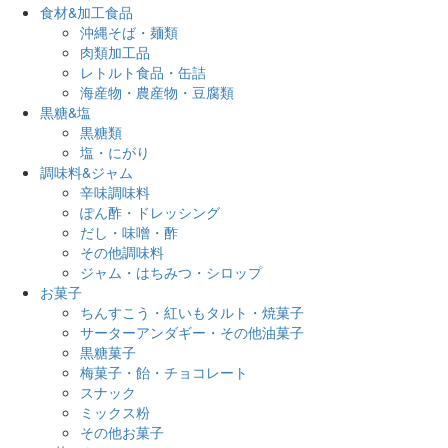
食材&加工食品
沖縄そば・麺類
肉類加工品
レトルト食品・缶詰
海産物・農産物・豆腐類
黒糖&塩
黒糖類
塩・にがり
調味料&ジャム
辛味調味料
ぽん酢・ドレッシング
だし・味噌・酢
その他調味料
ジャム・はちみつ・シロップ
お菓子
ちんすこう・紅いもタルト・焼菓子
サーターアンダギー・その他油菓子
黒糖菓子
梅菓子・飴・チョコレート
スナック
ミックス粉
その他お菓子