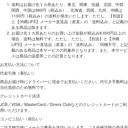
送料はお届け先１カ所あたり、東北、関東、信越、北陸、中部、
関西、中国は880円（税込み）、北海道、四国、九州、沖縄は
1100円（税込み）の送料が発生いたします。ただし、【別送】
と【沖縄LIFE】メーカー直送品（産直）の「送料込み」と記載の
ある商品は除きます。
お届け先１カ所あたりのお買い上げ金額が税込み8,000円以上の
場合、送料は無料です。ただし、ただし、【別送】と【沖縄
LIFE】メーカー直送品（産直）の「送料込み」「同梱不可」と記
載のある商品は本サービスの対象外となります。また、本サービ
スは商品の温度帯ごとの計算となります。
お支払い方法について
代金引換（着払い）
商品お届け時にドライバーに現金でお支払いください。代引き手数料は
当社負担のため無料です。
クレジットカード決済
JCB／VISA／MasterCard／Diners Clubなどのクレジットカードがご利
用いただけます。
コンビニ払い（前払い）
ご注文確定後にメールで番号を送信いたします。ご入金確認後の発送手