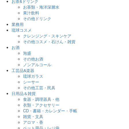
お茶&ドリンク
お茶類・海洋深層水
果汁飲料
その他ドリンク
業務用
琉球コスメ
クレンジング・スキンケア
その他コスメ・石けん・雑貨
お酒
泡盛
その他お酒
ノンアルコール
工芸品&楽器
琉球ガラス
シーサー
その他工芸・民具
日用品＆雑貨
食器・調理器具・他
衣類・アクセサリー
CD・書籍・カレンダー・手帳
雑貨・文具
アロマ・香
ペット用品・レジ袋